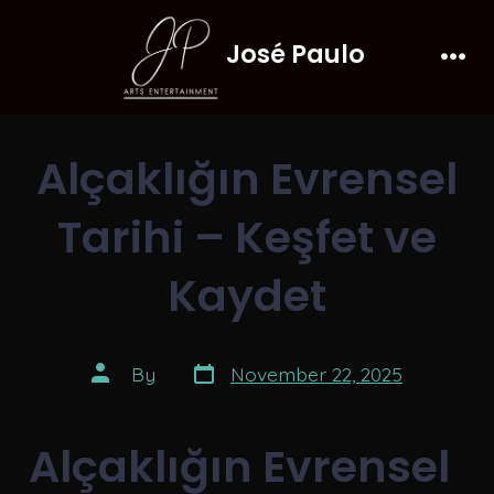
Skip
José Paulo
to
Men
content
Alçaklığın Evrensel
Tarihi – Keşfet ve
Kaydet
Post
Post
By
November 22, 2025
date
author
Alçaklığın Evrensel