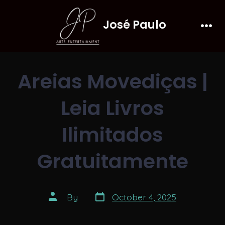
Skip
José Paulo
to
Men
content
Areias Movediças |
Leia Livros
Ilimitados
Gratuitamente
Post
Post
By
October 4, 2025
date
author