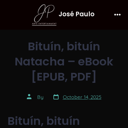
Skip
José Paulo
to
Men
content
Bituín, bituín
Natacha – eBook
[EPUB, PDF]
Post
Post
By
October 14, 2025
date
author
Bituín, bituín