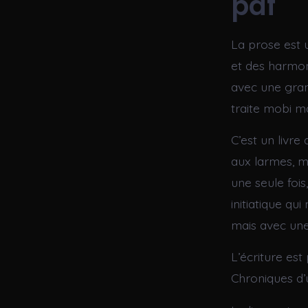
pdf
La prose est 
et des harmon
avec une gran
traite mobi ma
C’est un livre
aux larmes, m
une seule fois
initiatique q
mais avec une
L’écriture es
Chroniques d’u