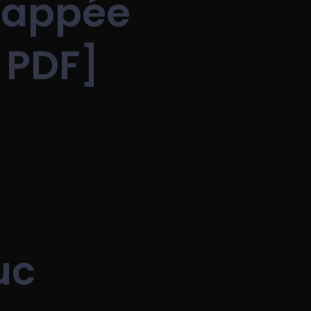
happée
, PDF]
uc