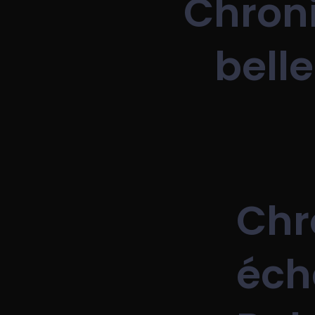
Chron
belle
Chr
éch