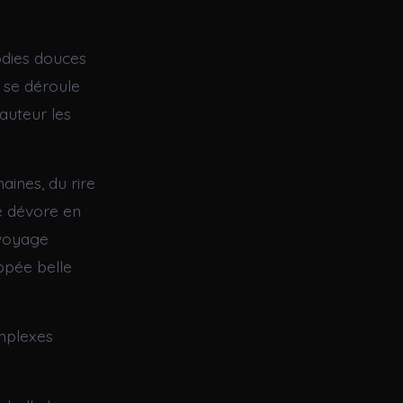
odies douces
 se déroule
auteur les
aines, du rire
se dévore en
n voyage
ppée belle
omplexes