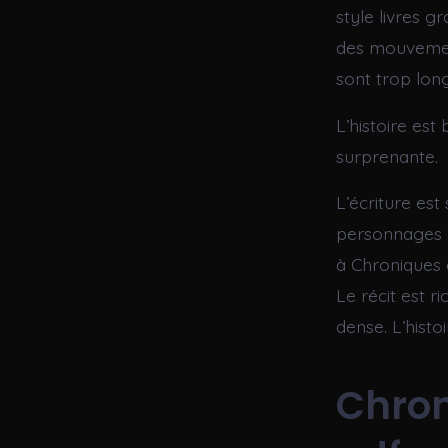
style livres g
des mouvement
sont trop long
L’histoire est
surprenante.
L’écriture est
personnages e
à Chroniques 
Le récit est r
dense. L’hist
Chron