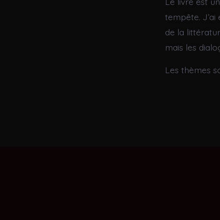
Le livre est u
tempête. J’ai 
de la littérat
mais les dial
Les thèmes son