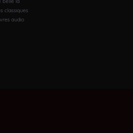
 belle la
es classiques
ivres audio