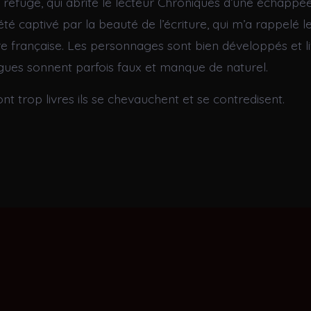
n refuge, qui abrite le lecteur Chroniques d’une échappée
été captivé par la beauté de l’écriture, qui m’a rappelé l
ure française. Les personnages sont bien développés et l
ogues sonnent parfois faux et manque de naturel.
t trop livres ils se chevauchent et se contredisent.