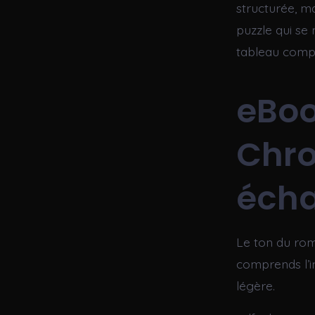
structurée, m
puzzle qui se 
tableau compl
eBoo
Chro
écha
Le ton du rom
comprends l’in
légère.