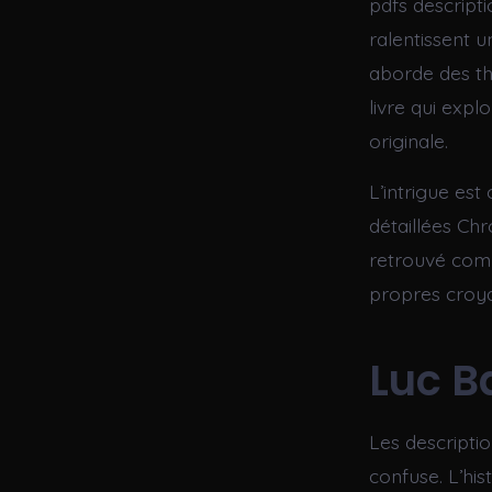
pdfs descripti
ralentissent u
aborde des th
livre qui expl
originale.
L’intrigue est
détaillées Chr
retrouvé comp
propres croy
Luc B
Les descriptio
confuse. L’his