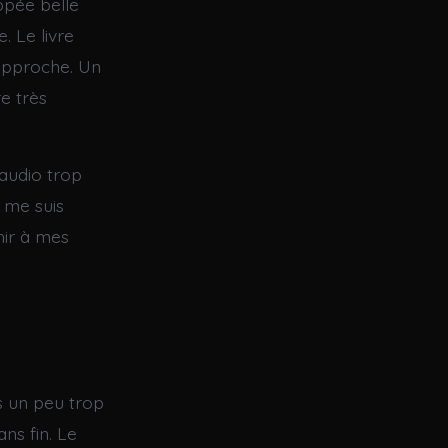
ppée belle
. Le livre
 approche. Un
e très
 audio trop
 me suis
hir à mes
is un peu trop
ans fin. Le