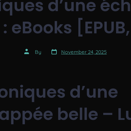
iques d’une éc
 : eBooks [EPUB
Post
Post
By
November 24, 2025
date
author
oniques d’une
appée belle – L