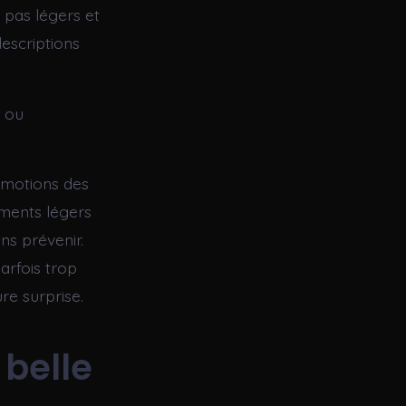
s pas légers et
escriptions
t ou
 émotions des
oments légers
ns prévenir.
parfois trop
re surprise.
belle