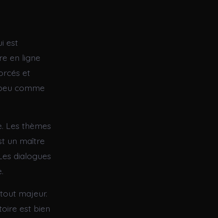
i est
re en ligne
orcés et
un peu comme
te. Les thèmes
st un maître
 Les dialogues
.
tout majeur.
toire est bien