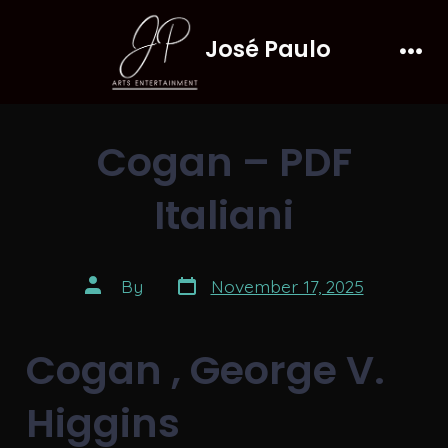
Skip
José Paulo
to
Men
content
Cogan – PDF
Italiani
Post
Post
By
November 17, 2025
date
author
Cogan , George V.
Higgins