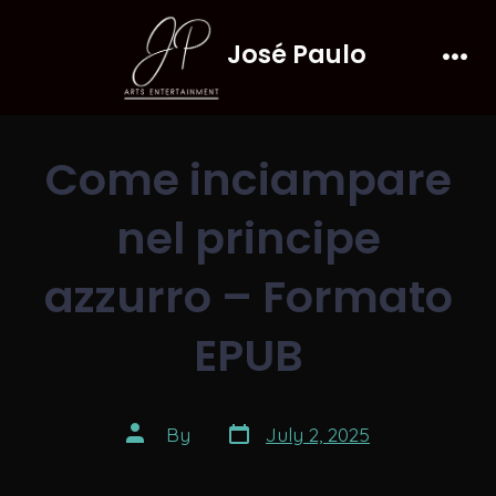
Skip
José Paulo
to
Men
content
Come inciampare
nel principe
azzurro – Formato
EPUB
Post
Post
By
July 2, 2025
date
author