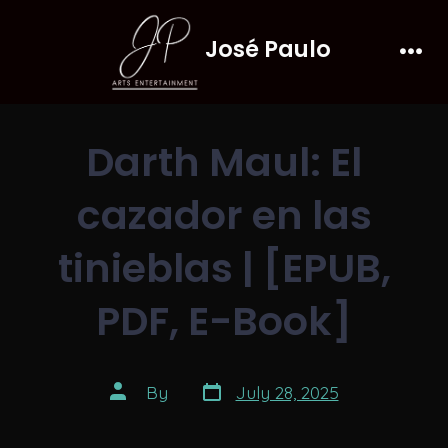
Skip
José Paulo
to
Men
content
Darth Maul: El
cazador en las
tinieblas | [EPUB,
PDF, E-Book]
Post
Post
By
July 28, 2025
date
author