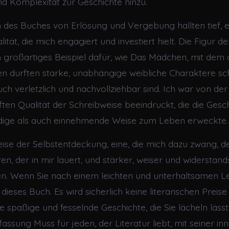
nd Komplexität zur Geschichte hinzu.
des Buches von Erlösung und Vergebung hallten tief, e
ität, die mich engagiert und investiert hielt. Die Figur 
in großartiges Beispiel dafür, wie Das Mädchen, mit dem 
en durften starke, unabhängige weibliche Charaktere sc
ch verletzlich und nachvollziehbar sind. Ich war von der
ten Qualität der Schreibweise beeindruckt, die die Gesch
dige als auch einnehmende Weise zum Leben erweckte.
eise der Selbstentdeckung, eine, die mich dazu zwang, d
en, der in mir lauert, und stärker, weiser und widerstand
n. Wenn Sie nach einem leichten und unterhaltsamen 
t dieses Buch. Es wird sicherlich keine literarischen Preis
ne spaßige und fesselnde Geschichte, die Sie lächeln läss
ssung Muss für jeden, der Literatur liebt, mit seiner in