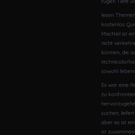
fügen Tiefe u
lesen Themen 
kostenlos Qual
MacNeil ist e
nicht verkehr
können, die au
technicolorhaf
sowohl leben
Es war eine R
zu konfrontier
hervorzugehe
suchen, liefer
aber es ist ei
ist zusammenfa