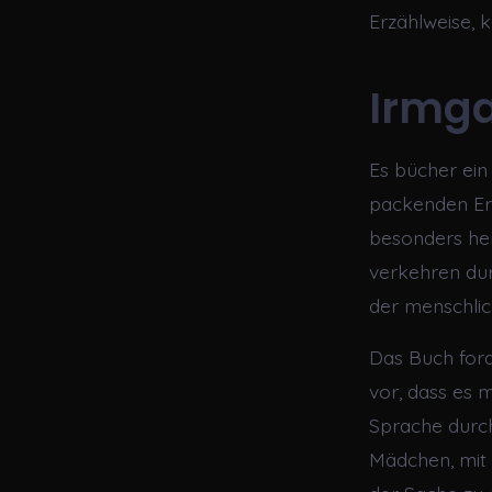
Erzählweise,
Irmg
Es bücher ein 
packenden Erzä
besonders her
verkehren dur
der menschlic
Das Buch ford
vor, dass es m
Sprache durch
Mädchen, mit 