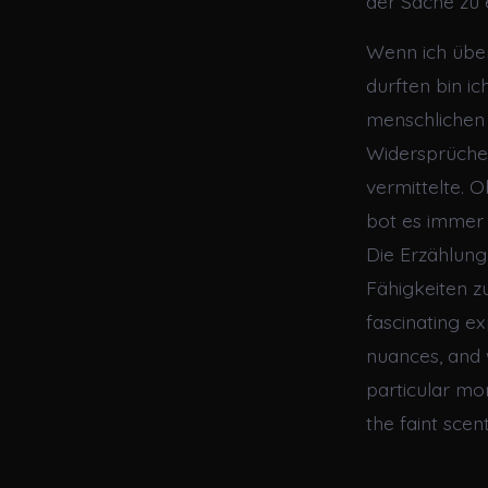
der Sache zu 
Wenn ich über
durften bin i
menschlichen 
Widersprüchen
vermittelte. 
bot es immer 
Die Erzählung
Fähigkeiten z
fascinating ex
nuances, and 
particular mom
the faint scen