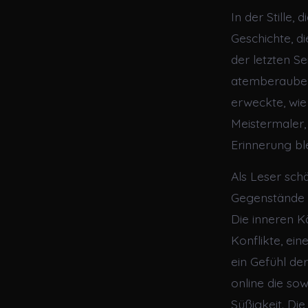
In der Stille,
Geschichte, d
der letzten S
atemberaubend
erweckte, wie
Meistermaler,
Erinnerung bl
Als Leser sch
Gegenstände 
Die inneren 
Konflikte, ein
ein Gefühl de
online die so
Süßigkeit. Die