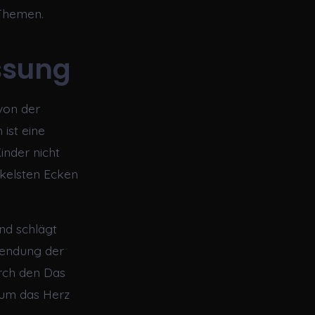
Themen.
ssung
 von der
 ist eine
nder nicht
nkelsten Ecken
nd schlägt
rwendung der
urch den Das
 um das Herz