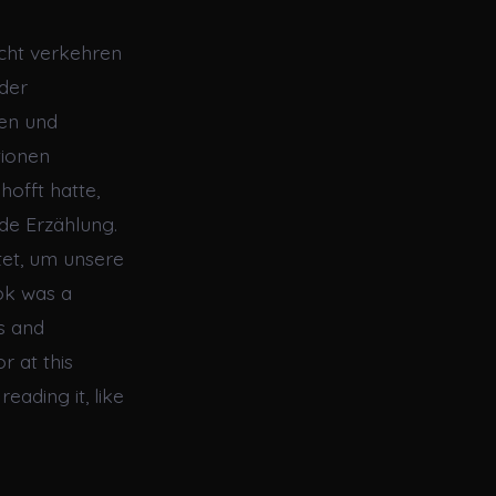
cht verkehren
 der
ten und
tionen
hofft hatte,
de Erzählung.
tet, um unsere
ok was a
es and
r at this
eading it, like