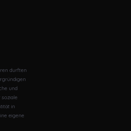
ren durften
ergründigen
iche und
 soziale
ität in
ine eigene