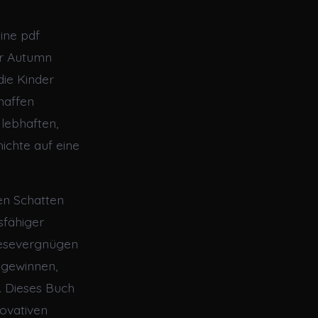
ine pdf
der Autumn
die Kinder
haffen
 lebhaften,
ichte auf eine
en Schatten
sfähiger
Lesevergnügen
e gewinnen,
t. Dieses Buch
novativen