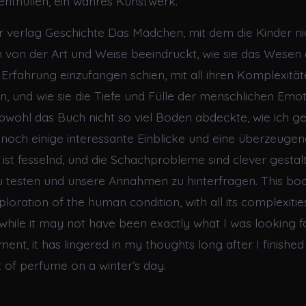
enthüllen, ein wahres Kunstwerk.
 verlag Geschichte Das Mädchen, mit dem die Kinder ni
ch von der Art und Weise beeindruckt, wie sie das Wesen
Erfahrung einzufangen schien, mit all ihren Komplexitä
, und wie sie die Tiefe und Fülle der menschlichen Emo
Obwohl das Buch nicht so viel Boden abdeckte, wie ich ge
noch einige interessante Einblicke und eine überzeugen
 ist fesselnd, und die Schachprobleme sind clever gestal
u testen und unsere Annahmen zu hinterfragen. This bo
ploration of the human condition, with all its complexiti
while it may not have been exactly what I was looking fo
ent, it has lingered in my thoughts long after I finished r
t of perfume on a winter’s day.