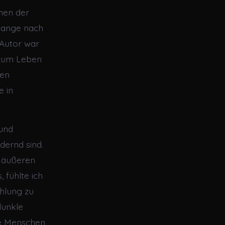
emen der
 lange nach
 Autor war
t zum Leben
ten
e in
 und
ernd sind.
s äußeren
 fühlte ich
ählung zu
dunkle
wie Menschen