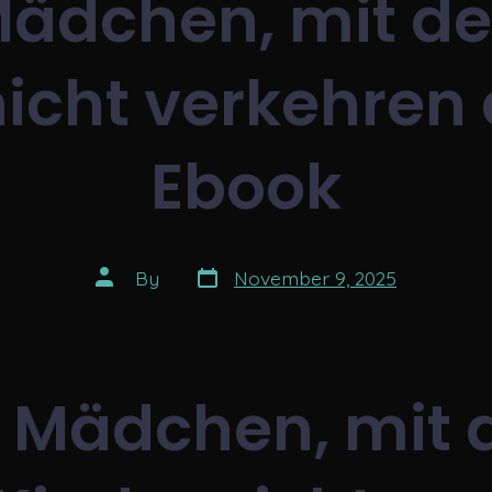
ädchen, mit d
icht verkehren 
Ebook
Post
Post
By
November 9, 2025
date
author
 Mädchen, mit