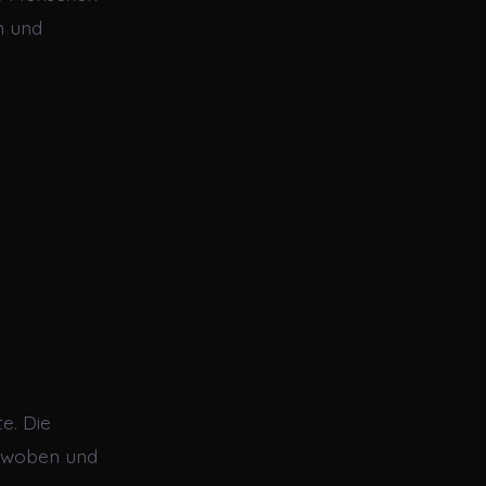
n und
e. Die
erwoben und