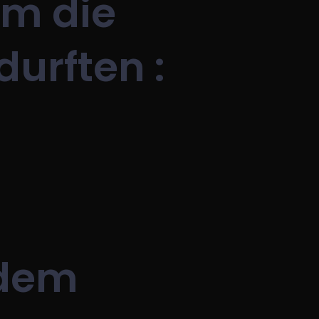
em die
durften :
 dem