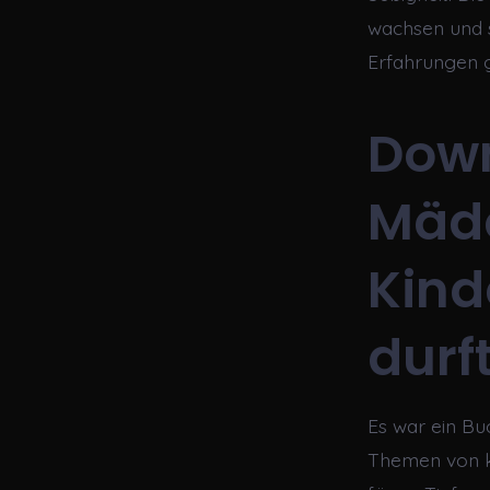
wachsen und 
Erfahrungen 
Down
Mädc
Kind
durf
Es war ein Bu
Themen von k