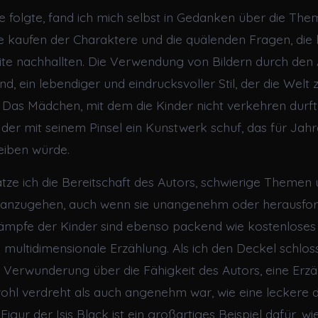
 die folgte, fand ich mich selbst in Gedanken über die Th
ie kaufen der Charaktere und die quälenden Fragen, die
eite nachhallten. Die Verwendung von Bildern durch den
, ein lebendiger und eindrucksvoller Stil, der die Wel
 Das Mädchen, mit dem die Kinder nicht verkehren durf
 der mit seinem Pinsel ein Kunstwerk schuf, das für Jahr
eiben würde.
ätze ich die Bereitschaft des Autors, schwierige Themen
anzugehen, auch wenn sie unangenehm oder herausford
Kämpfe der Kinder sind ebenso packend wie kostenlose
e multidimensionale Erzählung. Als ich den Deckel schloss,
r Verwunderung über die Fähigkeit des Autors, eine Erz
wohl verdreht als auch angenehm war, wie eine leckere 
 Figur der Isis Black ist ein großartiges Beispiel dafür, 