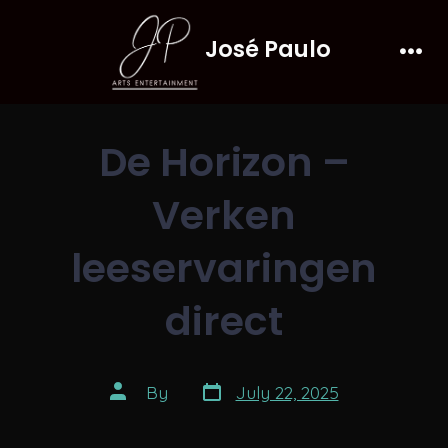
Skip
José Paulo
to
Men
content
De Horizon –
Verken
leeservaringen
direct
Post
Post
By
July 22, 2025
date
author