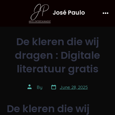
Skip
José Paulo
to
Men
content
De kleren die wij
dragen : Digitale
literatuur gratis
Post
Post
By
June 28, 2025
date
author
De kleren die wij