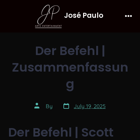
Skip
José Paulo
to
Men
content
Der Befehl |
Zusammenfassun
g
Post
Post
By
July 19, 2025
date
author
Der Befehl | Scott