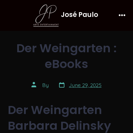
Skip
José Paulo
to
Men
content
Der Weingarten :
eBooks
Post
Post
By
June 29, 2025
date
author
Der Weingarten
Barbara Delinsky