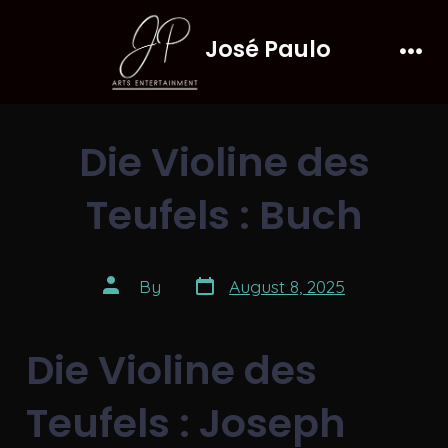
Skip
José Paulo
to
Men
content
Die Violine des
Teufels : Buch
Post
Post
By
August 8, 2025
date
author
Die Violine des
Teufels : Joseph