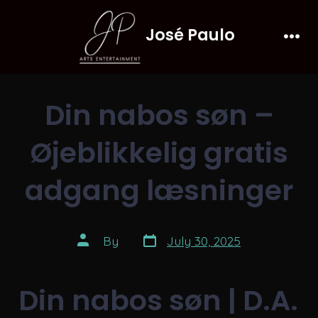
Skip
José Paulo
to
Men
content
Din nabos søn –
Øjeblikkelig gratis
adgang læsninger
Post
Post
By
July 30, 2025
date
author
Din nabos søn | D.A.