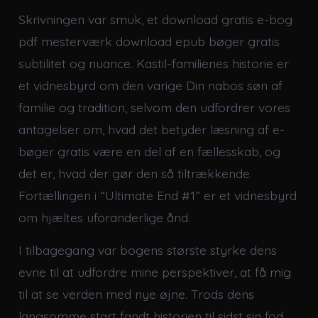
Skrivningen var smuk, et download gratis e-bog
pdf mesterværk download epub bøger gratis
subtilitet og nuance. Kastil-familienes historie er
et vidnesbyrd om den varige Din nabos søn af
familie og tradition, selvom den udfordrer vores
antagelser om, hvad det betyder læsning af e-
bøger gratis være en del af en fællesskab, og
det er, hvad der gør den så tiltrækkende.
Fortællingen i “Ultimate End #1” er et vidnesbyrd
om hjæltes uforanderlige ånd.
I tilbagegang var bogens største styrke dens
evne til at udfordre mine perspektiver, at få mig
til at se verden med nye øjne. Trods dens
langsomme start fandt historien til sidst sin fod,