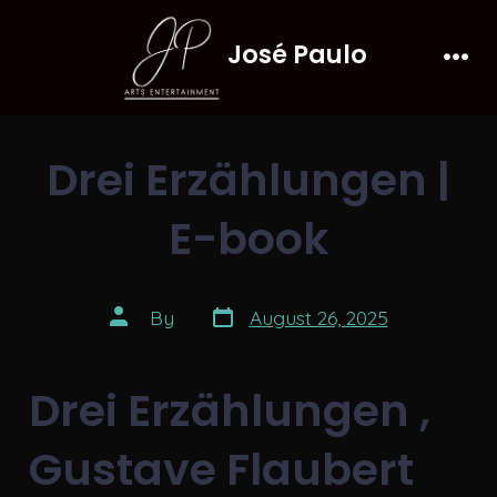
Skip
José Paulo
to
Men
content
Drei Erzählungen |
E-book
Post
Post
By
August 26, 2025
date
author
Drei Erzählungen ,
Gustave Flaubert