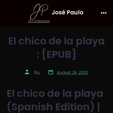
Skip
José Paulo
to
Men
content
El chico de la playa
: [EPUB]
Post
Post
By
August 26, 2025
date
author
El chico de la playa
(Spanish Edition) |