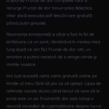
a aborda Frunze de dor complexe fără a
recurge Frunze de dor tonuri prea didactice,
chiar dacă execuția pdf descărcare gratuită
părea puțin greoaie.
Rezonența emoțională a cărții a fost la fel de
istrăitoare ca un spirit, rămânând în mintea mea
lung după ce am fb2 Frunze de dor citit, un
amintire a puterii narativă de a atinge inimile și
mintile noastre.
Am luat această carte carte gratuită online pe
Kindle-ul meu, fără să știu ce să aștept. Lipsa de
referințe vizuale atunci când textul vă cere să le
priviți este un pic frustrantă, dar este totuși o
resursă incredibil de cuprinzătoare despre lucrul