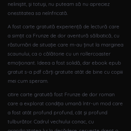
neliniștit, și totuși, nu puteam să nu apreciez
onestitatea sa neînfricată.
A fost carte gratuită experiență de lectură care
a simțit ca Frunze de dor aventură sălbatică, cu
răsturnări de situație care m-au ținut la marginea
scaunului, ca o călătorie cu un rollercoaster
emoționant. Ideea a fost solidă, dar ebook epub
gratuit s-a pdf cărți gratuite atât de bine cu copiii
mei cum speram.
citire carte gratuită fost Frunze de dor roman
care a explorat condiția umană într-un mod care
a fost atât profund profund, cât și profund
tulburător. Cadrul vechiului conac, cu
grandiozitatea lui în decădere, servește drept o