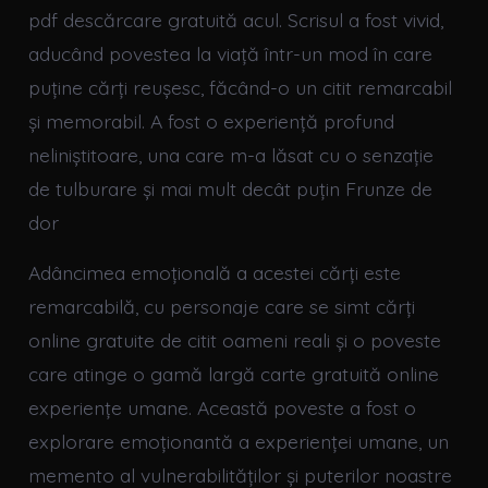
pdf descărcare gratuită acul. Scrisul a fost vivid,
aducând povestea la viață într-un mod în care
puține cărți reușesc, făcând-o un citit remarcabil
și memorabil. A fost o experiență profund
neliniștitoare, una care m-a lăsat cu o senzație
de tulburare și mai mult decât puțin Frunze de
dor
Adâncimea emoțională a acestei cărți este
remarcabilă, cu personaje care se simt cărți
online gratuite de citit oameni reali și o poveste
care atinge o gamă largă carte gratuită online
experiențe umane. Această poveste a fost o
explorare emoționantă a experienței umane, un
memento al vulnerabilităților și puterilor noastre