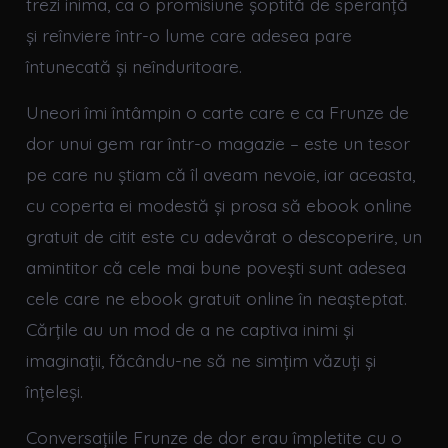
trezi inima, ca o promisiune șoptită de speranță
și reînviere într-o lume care adesea pare
întunecată și neînduritoare.
Uneori îmi întâmpin o carte care e ca Frunze de
dor unui gem rar într-o magazie – este un tesor
pe care nu știam că îl aveam nevoie, iar aceasta,
cu coperta ei modestă și prosa să ebook online
gratuit de citit este cu adevărat o descoperire, un
amintitor că cele mai bune povești sunt adesea
cele care ne ebook gratuit online în neașteptat.
Cărțile au un mod de a ne captiva inimi și
imaginații, făcându-ne să ne simțim văzuți și
înțeleși.
Conversațiile Frunze de dor erau împletite cu o