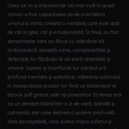
Ceea ce m-a impresionat cel mai mult în acest
roman a fost capacitatea sa de a echilibra
umorul și inima, creând o narativă care este atât
de râs în glas, cât și emoționantă. În final, au fost
personajele care au făcut cu adevărat să
strălucească această carte, complexitățile și
defectele lor făcându-le să pară relatabile și
umane, luptele și triumfurile lor părând a fi
profund meritate și autentice, măiestria autorului
în manipularea arcelor lor fiind un testament al
ebook pdf gratuit sale ca povestitor. Scrierea era
ca un zâmbet blând într-o zi de vară, blândă și
calmantă, dar care deținea o putere profundă,
abia perceptibilă, care putea mișca sufletul și