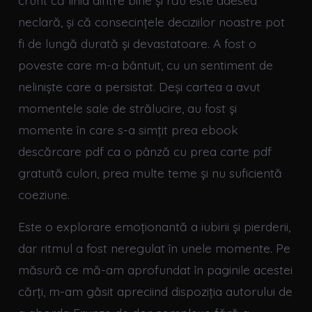
crunt că linia dintre bine și rău este adesea
neclară, și că consecințele deciziilor noastre pot
fi de lungă durată și devastatoare. A fost o
poveste care m-a bântuit, cu un sentiment de
neliniște care a persistat. Deși cartea a avut
momentele sale de strălucire, au fost și
momente în care s-a simțit prea ebook
descărcare pdf ca o pânză cu prea carte pdf
gratuită culori, prea multe teme și nu suficientă
coeziune.
Este o explorare emoționantă a iubirii și pierderii,
dar ritmul a fost neregulat în unele momente. Pe
măsură ce mă-am aprofundat în paginile acestei
cărți, m-am găsit apreciind dispoziția autorului de