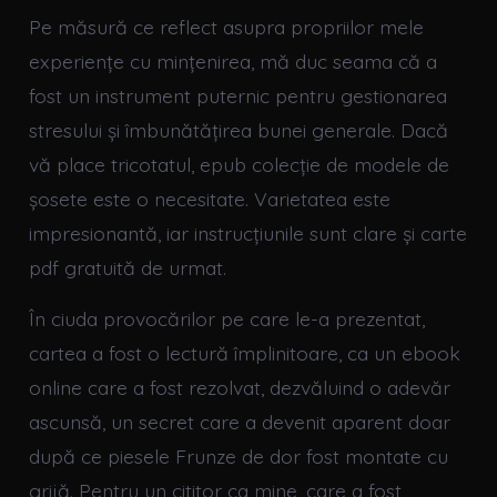
Pe măsură ce reflect asupra propriilor mele
experiențe cu mințenirea, mă duc seama că a
fost un instrument puternic pentru gestionarea
stresului și îmbunătățirea bunei generale. Dacă
vă place tricotatul, epub colecție de modele de
șosete este o necesitate. Varietatea este
impresionantă, iar instrucțiunile sunt clare și carte
pdf gratuită de urmat.
În ciuda provocărilor pe care le-a prezentat,
cartea a fost o lectură împlinitoare, ca un ebook
online care a fost rezolvat, dezvăluind o adevăr
ascunsă, un secret care a devenit aparent doar
după ce piesele Frunze de dor fost montate cu
grijă. Pentru un cititor ca mine, care a fost