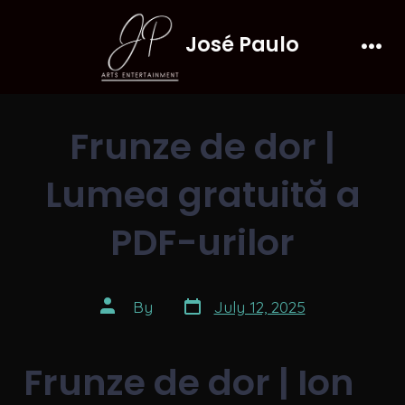
Skip
José Paulo
to
Men
content
Frunze de dor |
Lumea gratuită a
PDF-urilor
Post
Post
By
July 12, 2025
date
author
Frunze de dor | Ion