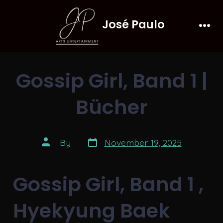
Skip
José Paulo
to
Men
content
Gossip Girl, Band 1 |
Bücher
Post
Post
By
November 19, 2025
date
author
Gossip Girl, Band 1 ,
Hyekyung Baek