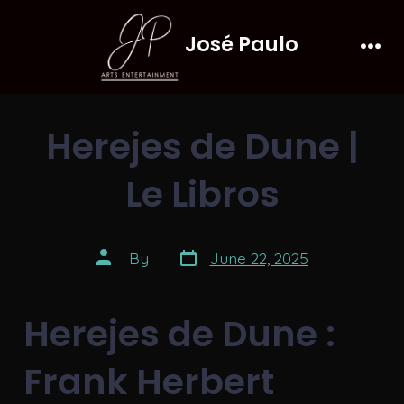
Skip
José Paulo
to
Men
content
Herejes de Dune |
Le Libros
Post
Post
By
June 22, 2025
date
author
Herejes de Dune :
Frank Herbert