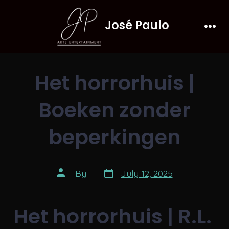
Skip
José Paulo
to
Men
content
Het horrorhuis |
Boeken zonder
beperkingen
Post
Post
By
July 12, 2025
date
author
Het horrorhuis | R.L.