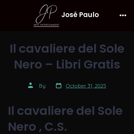
Skip
José Paulo
to
Men
content
Il cavaliere del Sole
Nero – Libri Gratis
Post
Post
By
October 31, 2025
date
author
Il cavaliere del Sole
Nero , C.S.