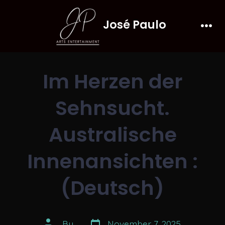
Skip
José Paulo
to
Men
content
Im Herzen der
Sehnsucht.
Australische
Innenansichten :
(Deutsch)
Post
Post
By
November 7, 2025