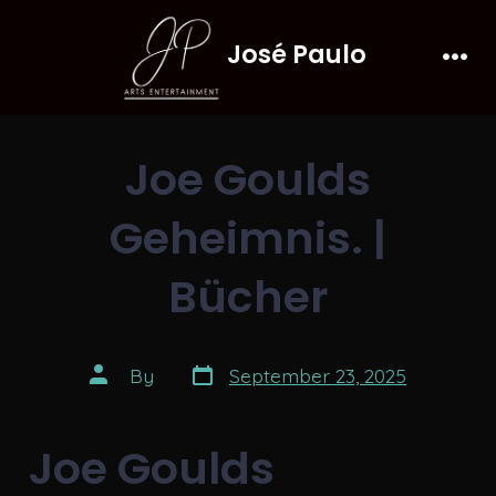
Skip
José Paulo
to
Men
content
Joe Goulds
Geheimnis. |
Bücher
Post
Post
By
September 23, 2025
date
author
Joe Goulds