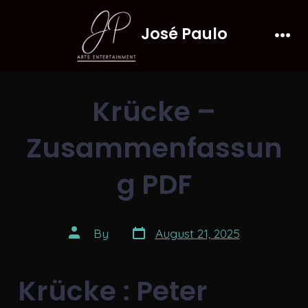
Skip
José Paulo
to
Men
content
Krücke –
Zusammenfassun
g PDF
Post
Post
By
August 21, 2025
date
author
Krücke : Peter