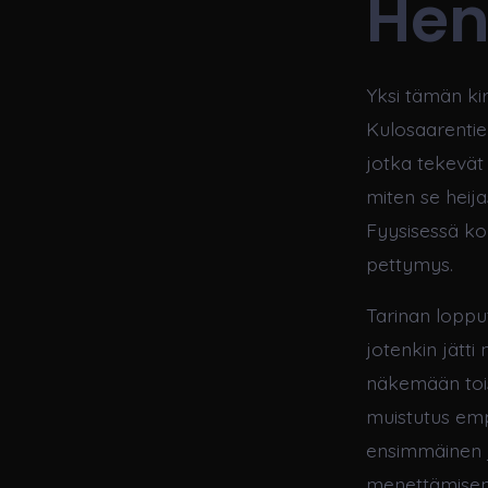
Hen
Yksi tämän ki
Kulosaarentie 
jotka tekevät
miten se heija
Fyysisessä kop
pettymys.
Tarinan loppu
jotenkin jätt
näkemään toi
muistutus em
ensimmäinen ju
menettämisen 