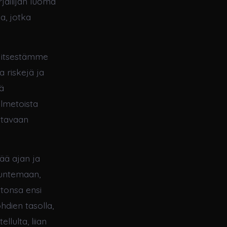
rjailijan luoma
a, jotka
nd itsestämme
a riskejä ja
ä
lmetoista
ttavaan
tää ajan ja
tuntemaan,
ttonsa ensi
hdien tasolla,
llulta, liian