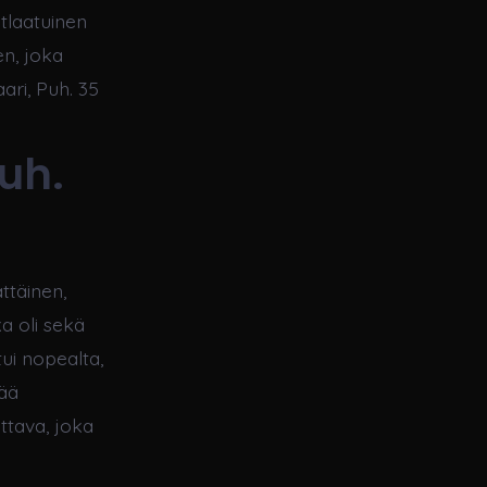
utlaatuinen
en, joka
ari, Puh. 35
Puh.
ättäinen,
a oli sekä
tui nopealta,
tää
ettava, joka