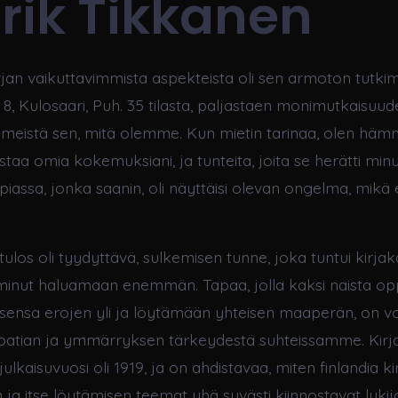
rik Tikkanen
rjan vaikuttavimmista aspekteista oli sen armoton tutki
8, Kulosaari, Puh. 35 tilasta, paljastaen monimutkaisuudet 
 meistä sen, mitä olemme. Kun mietin tarinaa, olen hämm
staa omia kokemuksiani, ja tunteita, joita se herätti minu
iassa, jonka saanin, oli näyttäisi olevan ongelma, mikä 
tulos oli tyydyttävä, sulkemisen tunne, joka tuntui kirj
i minut haluamaan enemmän. Tapaa, jolla kaksi naista op
sensa erojen yli ja löytämään yhteisen maaperän, on 
patian ja ymmärryksen tärkeydestä suhteissamme. Kirj
lkaisuvuosi oli 1919, ja on ahdistavaa, miten finlandia kir
ja itse löytämisen teemat yhä syvästi kiinnostavat lukij