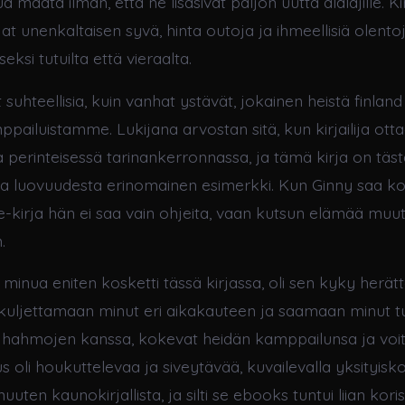
a maata ilman, että ne lisäsivät paljon uutta alalajille. Ki
at​ unenkaltaisen syvä, hinta outoja ja ihmeellisiä olentoj
seksi tutuilta että vieraalta.
suhteellisia, kuin vanhat ystävät, jokainen heistä finla
pailuistamme. Lukijana arvostan sitä, kun kirjailija otta
a perinteisessä tarinankerronnassa, ja tämä kirja on täst
a luovuudesta erinomainen esimerkki. Kun Ginny saa ko
 e-kirja hän ei saa vain ohjeita, vaan kutsun elämää muu
.
a minua eniten kosketti tässä kirjassa, oli sen kyky herät
 kuljettamaan minut eri aikakauteen ja saamaan minut 
llä hahmojen kanssa, kokevat heidän kamppailunsa ja voi
us oli houkuttelevaa ja siveytävää, kuvailevalla yksityisko
uuten kaunokirjallista, ja silti se ebooks tuntui liian koriste