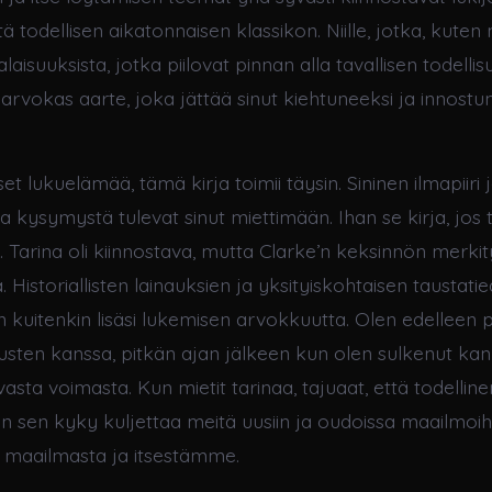
tä todellisen aikatonnaisen klassikon. Niille, jotka, kuten 
alaisuuksista, jotka piilovat pinnan alla tavallisen todell
arvokas aarte, joka jättää sinut kiehtuneeksi ja innostu
set lukuelämää, tämä kirja toimii täysin. Sininen ilmapiiri 
 kysymystä tulevat sinut miettimään. Ihan se kirja, jos 
 Tarina oli kiinnostava, mutta Clarke’n keksinnön merkit
istoriallisten lainauksien ja yksityiskohtaisen taustati
n kuitenkin lisäsi lukemisen arvokkuutta. Olen edelleen 
tusten kanssa, pitkän ajan jälkeen kun olen sulkenut kan
asta voimasta. Kun mietit tarinaa, tajuaat, että todelline
n sen kyky kuljettaa meitä uusiin ja oudoissa maailmoih
maailmasta ja itsestämme.