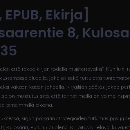
 EPUB, Ekirja]
saarentie 8, Kulosa
 35
telet, että tekee kirjan todella muistettavaksi? Kun luin, t
ustamassa alueella, joka oli sekä tuttu että tuntematon, 
si vakaan käden johdolla. Kirjailijan päätös jakaa per
a se on muistutus siitä, että tarinat meillä on voima inspi
pa pimeimmillä aikoina.
uksessa, kirjan pölkärin strategioiden tutkimus pysyy s
8, Kulosaari, Puh. 35 puolena. Kirjoitus oli elävä, kuvaust