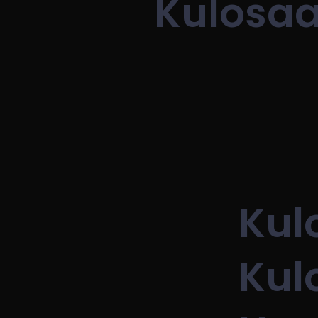
Kulosaar
Kul
Kul