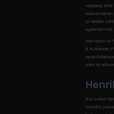
reaalisia, että
kaavamainen. K
ja heidän suh
sydämemme ja
Narraatio oli h
8, Kulosaari, 
epäjohdannaisi
joka loi elävä
Henri
Kun tutkin täm
lumottu joista