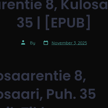
entie 8, Kulosa
35 | [EPUB]
Post
Post
By
November 3, 2025
date
author
osaarentie 8,
osaari, Puh. 35