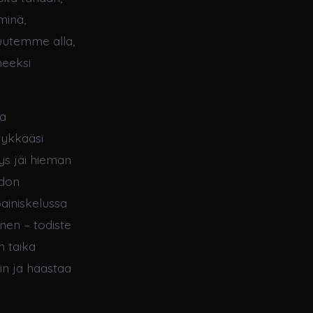
minä,
isuutemme alla,
neeksi
ja
tykkääsi
ys jäi hieman
edon
painiskelussa
nen – todiste
n taika
in ja haastaa