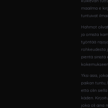
kulkevan tuttu
maailma e kirj
tuntuivat ilmai
Hahmot olivat 
ja omista kamp
työntää rajoj
rohkeudesta j
pientä sinistä
kokemukseen
Yksi asia, jok
paikan tuntu,
että olin sie
käden. Kirjoit
joka oli aina m