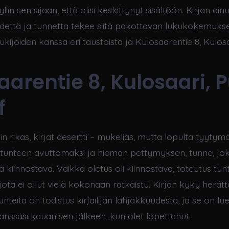
liin sen sijaan, että olisi keskittynyt sisältöön. Kirjan ain
edettä ja tunnetta tekee siitä pakottavan lukukokemuks
kijoiden kanssa eri taustoista ja Kulosaarentie 8, Kulosa
aarentie 8, Kulosaari, 
f
kuin rikas, kirjat desertti – mukelias, mutta lopulta tyytym
 tunteen avuttomaksi ja hieman pettymyksen, tunne, jok
ä kiinnostava. Vaikka oletus oli kiinnostava, toteutus tun
jota ei ollut vielä kokonaan ratkaistu. Kirjan kyky herät
nteita on todistus kirjailijan lahjakkuudesta, ja se on lu
anssasi kauan sen jälkeen, kun olet lopettanut.