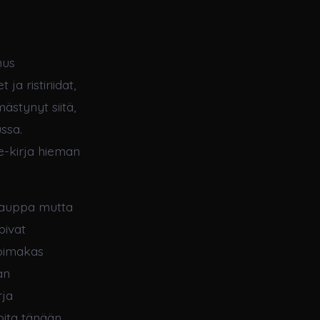
mus
ja ristiriidat,
ästynyt siitä,
ssa.
e-kirja hieman
akauppa mutta
pivat
voimakas
an
ja​
oita tänään,