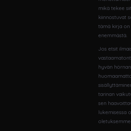
mikä tekee sii
kiinnostuvat s
tämä kirja on 
enemmästä.
Jos etsit ilmai
vastaamatonta
hyvän hörnan.
huomaamatta. H
sisällyttämine
tarinan vaiku
sen haavoittav
lukemisessa o
oletuksemme 