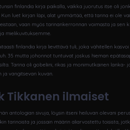
 tunsin finlandia kirja​ paikalla, vaikka juorutus itse oli jo
un luet kirjan läpi, alat ymmärtää, että tarina ei ole v
teistaan, vaan myös tarinankerronnan voimasta ja sen k
 mielikuvituksemme.
itaasti finlandia kirja​ lievittävä tuli, joka vähitellen kasv
Puh. 35 mutta johonnot tuntuivat joskus hieman epätasapa
lta. Tarina oli gobeliini, rikas ja monimutkainen lanka- 
n ja vangitsevan kuvan.
k Tikkanen ilmaiset
än antologian sivuja, löysin itseni heiluvan olevani perust
kin tarinoista ja jossain määrin aliarvostettu toisista, jot