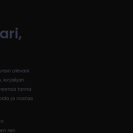
ari,
unsin olevani
kirjailijan
heensä tarina
roida ja nostaa
en
en niin