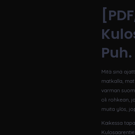
[PDF,
Kulo
Puh.
Mitä sinä ajat
matkalla, matk
varman suomek
oli rohkean, j
muita ylös, jo
Kaikessa tapa
Kulosaarentie 