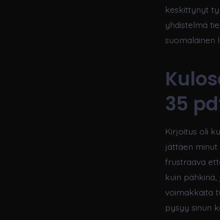
keskittynyt tyy
yhdistelmä ti
suomalainen lu
Kulos
35 pd
Kirjoitus oli 
jättäen minut
frustraava ett
kuin pähkinä, 
voimakkaita tu
pysyy sinun k