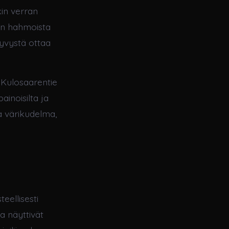
nkin verran
ain hahmoista
yvystä ottaa
oi Kulosaarentie
inoisilta ja
ja värikudelma,
eellisesti
ka näyttivät