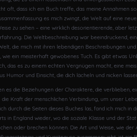
nicht oft, dass ich ein Buch treffe, das meine Annahmen so
 zusammenfassung es mich zwingt, die Welt auf eine neu
ise zu sehen – eine wirklich desorientierende, aber letz
fahrung. Die Weltbeschreibung war beeindruckend, eine
elt, die mich mit ihren lebendigen Beschreibungen und d
ng, wie ein meisterhaft gewobenes Tuch. Es gibt etwas U
h, das es zu einem echten Vergnügen macht, eine meis
s Humor und Einsicht, die dich lächeln und nicken lassen
 es die Beziehungen der Charaktere, die verblieben, e
 die Kraft der menschlichen Verbindung, um unser Lebe
 ich durch die Seiten dieses Buches las, fand ich mich in 
ts in England wieder, wo die soziale Klasse und der Stat
hen oder brechen können. Die Art und Weise, wie der 
lungsstränge und Kunstpause zusammenwebt, ist ein B