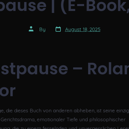
ause | (E-Book
Post
Post
By
August 18, 2025
date
author
stpause – Rola
or
e, die dieses Buch von anderen abheben, ist seine einzig
Gerichtsdrama, emotionaler Tiefe und philosophischer
hung, die zu einem fesselnden und unvergesslichen Le