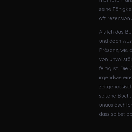
seine Fähigke
oft rezension 
Als ich das Bu
und doch wuss
Präsenz, wie 
von unvollstä
fertig ist. Di
irgendwie eins
zeitgenössisc
seltene Buch, 
unauslöschlic
dass selbst e