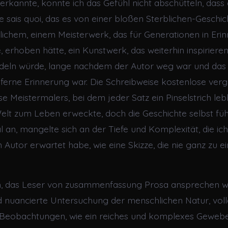
erkannte, konnte ich das Gefühl nicht abschütteln, dass 
e sais quoi, das es von einer bloßen Sterblichen-Geschi
lichem, einem Meisterwerk, das für Generationen in Eri
 erhoben hätte, ein Kunstwerk, das weiterhin inspirieren
deln würde, lange nachdem der Autor weg war und das 
 ferne Erinnerung war. Die Schreibweise kostenlose verg
e Meistermalers, bei dem jeder Satz ein Pinselstrich le
Welt zum Leben erweckte, doch die Geschichte selbst füh
l an, mangelte sich an der Tiefe und Komplexität, die ic
n Autor erwartet habe, wie eine Skizze, die nie ganz zu e
.
ch, das Leser von zusammenfassung Prosa ansprechen wi
nuancierte Untersuchung der menschlichen Natur, volle
 Beobachtungen, wie ein reiches und komplexes Gewebe