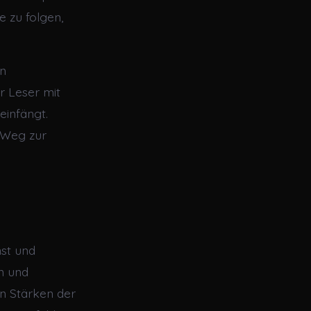
 zu folgen,
in
er Leser mit
einfängt.
s Weg zur
nst und
n und
en Stärken der