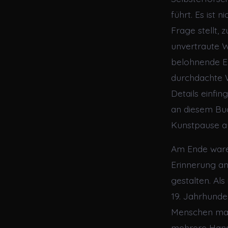
führt. Es ist 
Frage stellt,
unvertraute We
belohnende Er
durchdachte W
Details einfi
an diesem Buc
Kunstpause au
Am Ende waren
Erinnerung an
gestalten. Als
19. Jahrhunder
Menschen mac
mehrere Hand