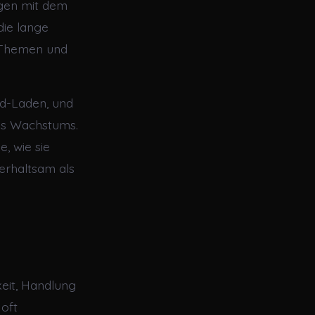
gen mit dem
die lange
n Themen und
nd-Laden, und
es Wachstums.
, wie sie
erhaltsam als
eit, Handlung
 oft