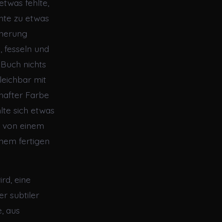
etwas fehlte,
chte zu etwas
nnerung
, fesseln und
Buch nichts
leichbar mit
bhafter Farbe
lte sich etwas
h von einem
inem fertigen
rd, eine
r subtiler
, aus