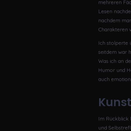
mehreren Fäd
Lesen nachden
nachdem man s
Charakteren w
Ich stolperte
seitdem war h
Was ich an dem
Humor und Her
auch emotiona
Kunst
Im Rückblick 
und Selbstref