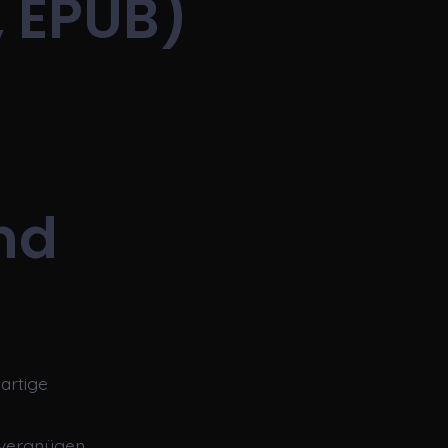
, EPUB)
nd
artige
severgnügen