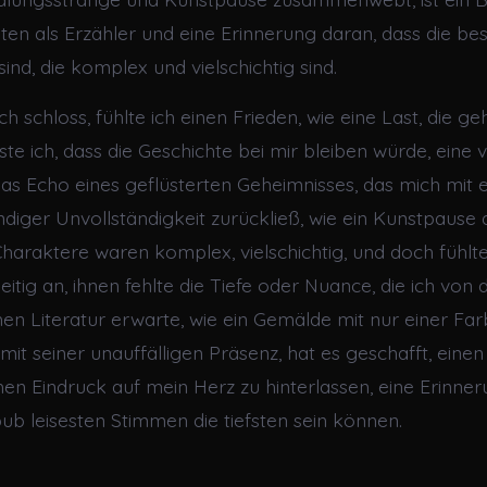
iten als Erzähler und eine Erinnerung daran, dass die b
sind, die komplex und vielschichtig sind.
ch schloss, fühlte ich einen Frieden, wie eine Last, die 
te ich, dass die Geschichte bei mir bleiben würde, eine 
das Echo eines geflüsterten Geheimnisses, das mich mit 
ndiger Unvollständigkeit zurückließ, wie ein Kunstpause 
e Charaktere waren komplex, vielschichtig, und doch fühlte
eitig an, ihnen fehlte die Tiefe oder Nuance, die ich von 
hen Literatur erwarte, wie ein Gemälde mit nur einer Far
mit seiner unauffälligen Präsenz, hat es geschafft, einen
hen Eindruck auf mein Herz zu hinterlassen, eine Erinner
pub leisesten Stimmen die tiefsten sein können.