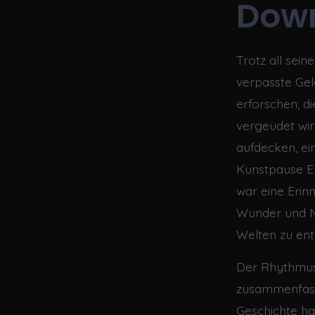
Down
Trotz all sein
verpasste Gel
erforschen, d
vergeudet wird
aufdecken, ein
Kunstpause En
war eine Erinn
Wunder und Ne
Welten zu ent
Der Rhythmus 
zusammenfassu
Geschichte ha