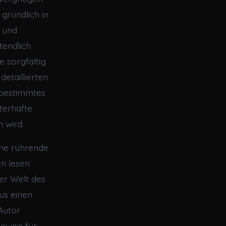
 gründlich in
e und
tendlich
 sorgfältig
etaillierten
nbestimmtes
terhafte
 wird.
ine rührende
n lesen
der Welt des
us einen
Autor
eweis für