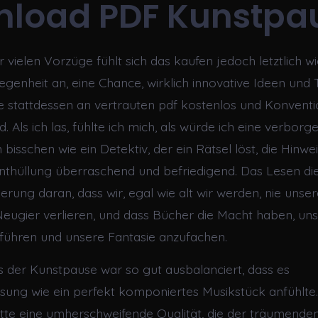
load PDF Kunstpa
er vielen Vorzüge fühlt sich das kaufen jedoch letztlich wi
egenheit an, eine Chance, wirklich innovative Ideen un
ie stattdessen an vertrauten pdf kostenlos und Konvent
. Als ich las, fühlte ich mich, als würde ich eine verbor
 bisschen wie ein Detektiv, der ein Rätsel löst, die Hinweis
thüllung überraschend und befriedigend. Das Lesen di
erung daran, dass wir, egal wie alt wir werden, nie unser
ugier verlieren, und dass Bücher die Macht haben, uns
führen und unsere Fantasie anzufachen.
der Kunstpause war so gut ausbalanciert, dass es
ng wie ein perfekt komponiertes Musikstück anfühlte.
tte eine umherschweifende Qualität, die der träumend