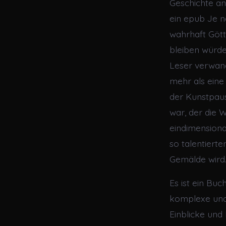
Geschichte an
ein epub Je n
wahrhaft Gött
bleiben würde,
Leser verwan
mehr als eine
der Kunstpaus
war, der die 
eindimensiona
so talentierte
Gemälde wird
Es ist ein Bu
komplexe und 
Einblicke und