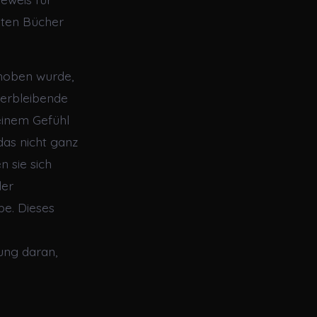
esten Bücher
gehoben wurde,
verbleibende
einem Gefühl
das nicht ganz
n sie sich
der
be. Dieses
ung daran,