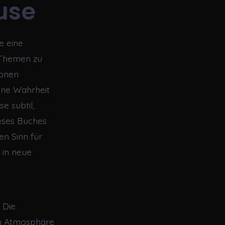
use
e eine
d Themen zu
ionen
gene Wahrheit
e subtil,
eses Buches
en Sinn für
 in neue
 Die
en Atmosphäre