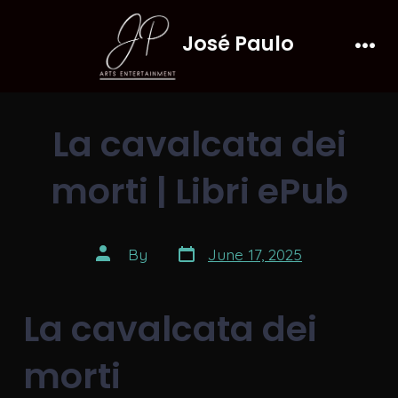
Skip
José Paulo
to
Men
content
La cavalcata dei
morti | Libri ePub
Post
Post
By
June 17, 2025
date
author
La cavalcata dei
morti