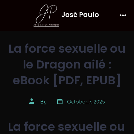
Skip
José Paulo
to
Men
content
La force sexuelle ou
le Dragon ailé :
eBook [PDF, EPUB]
Post
Post
By
October 7, 2025
date
author
La force sexuelle ou