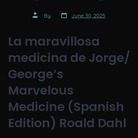
Post
Post
By
June 30, 2025
date
author
La maravillosa
medicina de Jorge/
George’s
Marvelous
Medicine (Spanish
Edition) Roald Dahl