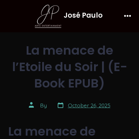
Skip
José Paulo
to
Men
content
La menace de
l’Etoile du Soir | (E-
Book EPUB)
Post
Post
By
October 26, 2025
date
author
La menace de