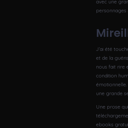
avec une grand
personnages s
Mirei
J’ai été touch
et de la guéri
nous fait rire
condition hu
émotionnelle.
une grande sen
Une prose qui 
téléchargemen
ebooks gratui