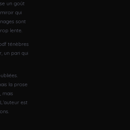
sse un goût
miroir qui
onnages sont
rop lente.
 pdf ténèbres
, un pari qui
ubliées.
mais la prose
e, mais
L’auteur est
ons.