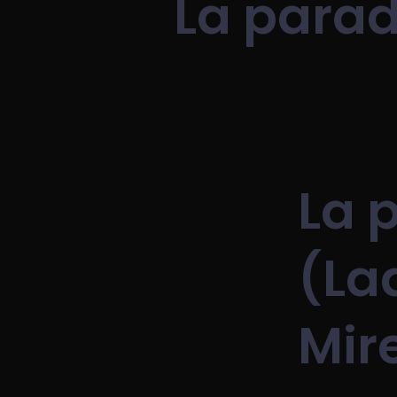
La parad
La 
(Lad
Mir