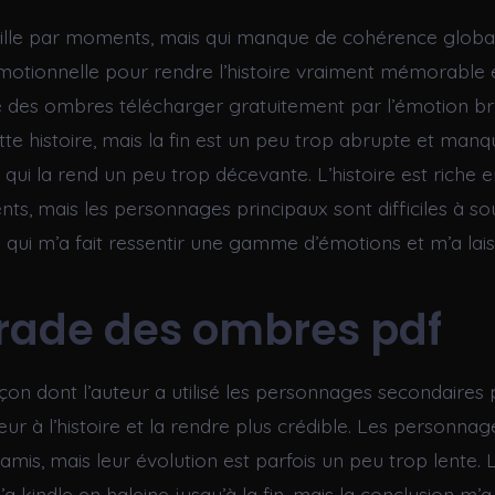
brille par moments, mais qui manque de cohérence globa
otionnelle pour rendre l’histoire vraiment mémorable 
e des ombres télécharger gratuitement par l’émotion br
te histoire, mais la fin est un peu trop abrupte et man
 qui la rend un peu trop décevante. L’histoire est riche 
s, mais les personnages principaux sont difficiles à sou
e qui m’a fait ressentir une gamme d’émotions et m’a lais
rade des ombres pdf
açon dont l’auteur a utilisé les personnages secondaires
ur à l’histoire et la rendre plus crédible. Les personnag
amis, mais leur évolution est parfois un peu trop lente. 
a kindle en haleine jusqu’à la fin, mais la conclusion m’a