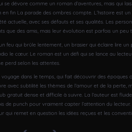
ui se dévore comme un roman d’aventures, mais qui lai
n en fin La parade des ombres compte. L’histoire est un 
iété actuelle, avec ses défauts et ses qualités. Les pers
ts que des amis, mais leur évolution est parfois un peu t
 un feu qui brûle lentement, un brasier qui éclaire lire un
audio le cœur. Le roman est un défi qui se lance au lecteur
e perd selon les attentes.
n voyage dans le temps, qui fait découvrir des époques o
re avec subtilité les thèmes de l’amour et de la perte, 
b gratuit dense et difficile à suivre. La l’auteur est fluid
s de punch pour vraiment capter l’attention du lecteur. 
r qui remet en question les idées reçues et les conventi