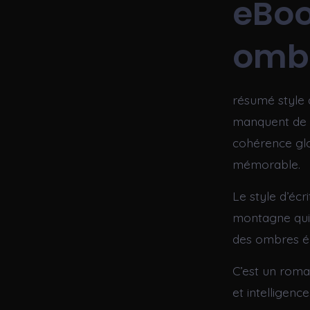
eBoo
omb
résumé style d
manquent de n
cohérence glo
mémorable.
Le style d’écr
montagne qui 
des ombres él
C’est un roma
et intelligenc