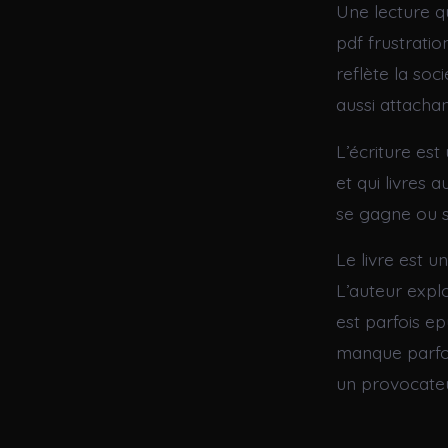
Une lecture q
pdf frustratio
reflète la soc
aussi attachan
L’écriture est
et qui livres 
se gagne ou s
Le livre est u
L’auteur explo
est parfois epu
manque parfoi
un provocateu