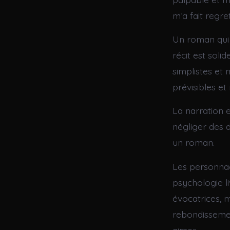
m’a fait regre
Un roman qui m
récit est sol
simplistes et
prévisibles e
La narration 
négliger des d
un roman.
Les personnag
psychologie l
évocatrices, m
rebondissement
aimer.