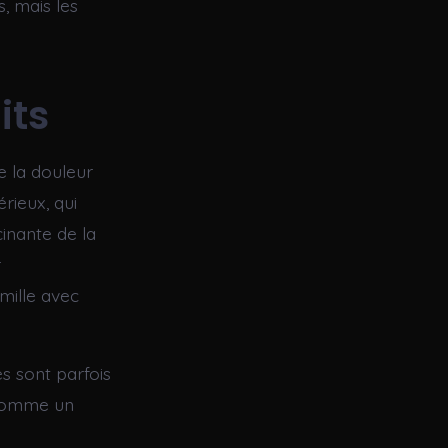
s, mais les
its
e la douleur
rieux, qui
cinante de la
r
mille avec
es sont parfois
, comme un