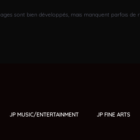
nages sont bien développés, mais manquent parfois de r
JP MUSIC/ENTERTAINMENT
JP FINE ARTS