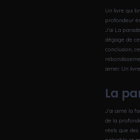
Un livre qui 
profondeur ém
J’ai La parad
dégage de cet
conclusion, ce
rebondissement
aimer. Un livr
La pa
J’ai aimé la f
de la profonde
réels que des 
palpable et m’