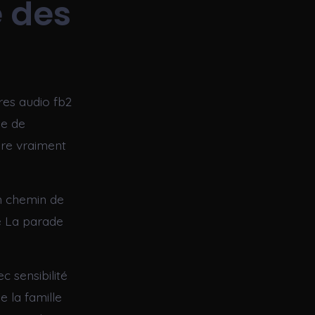
 des
vres audio fb2
ue de
ire vraiment
un chemin de
e La parade
 sensibilité
e la famille