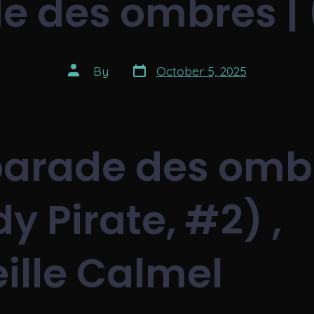
e des ombres |
Post
Post
By
October 5, 2025
date
author
parade des omb
y Pirate, #2) ,
eille Calmel