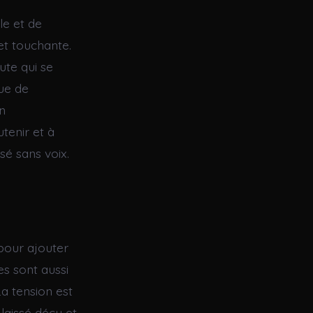
le et de
et touchante.
ute qui se
que de
en
tenir et à
sé sans voix.
 pour ajouter
es sont aussi
La tension est
 laissé déçu et