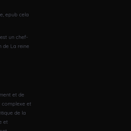
ne, epub cela
 est un chef-
in de La reine
ment et de
t complexe et
itique de la
e et
ment