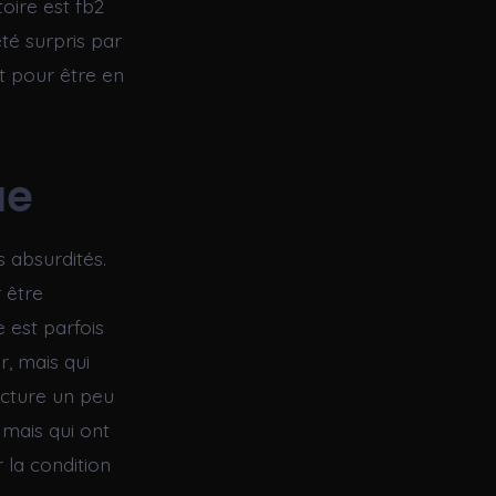
toire est fb2
été surpris par
pt pour être en
ue
s absurdités.
 être
e est parfois
r, mais qui
ecture un peu
 mais qui ont
r la condition