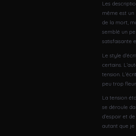
Les descriptio
même est un p
de la mort, ma
semblé un peu
satisfaisante 
Le style d’écr
certains. L’a
tension. L’écr
peu trop fleu
La tension éta
se déroule da
d’espoir et de
autant que je 