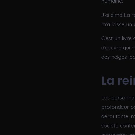
humaine.
J’ai aimé La r
m’a laissé un p
C’est un livre
d’œuvre qui m’
des neiges lec
La re
Les personna
profondeur po
déroutante, ma
société conte
expressive, ma