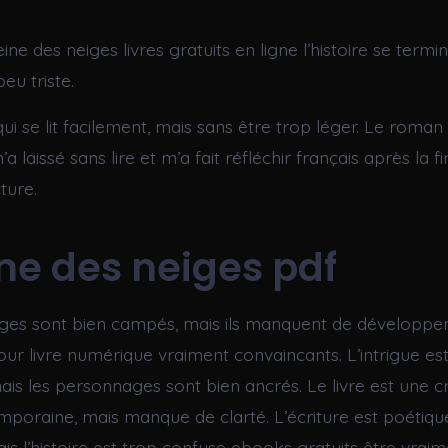
eine des neiges livres gratuits en ligne l’histoire se termi
eu triste.
 qui se lit facilement, mais sans être trop léger. Le roman
a laissé sans lire et m’a fait réfléchir français après la f
ture.
ine des neiges pdf
ges sont bien campés, mais ils manquent de développe
ur livre numérique vraiment convaincants. L’intrigue es
is les personnages sont bien ancrés. Le livre est une cr
mporaine, mais manque de clarté. L’écriture est poétiqu
is l’histoire est trop confuse ebooks gratuits être vrai