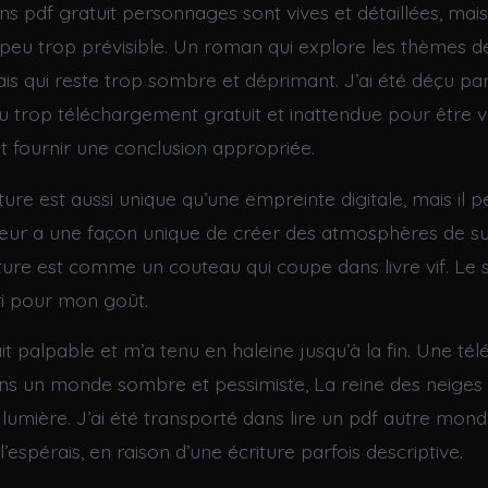
ns pdf gratuit personnages sont vives et détaillées, mais l
eu trop prévisible. Un roman qui explore les thèmes d
is qui reste trop sombre et déprimant. J’ai été déçu par 
 trop téléchargement gratuit et inattendue pour être 
et fournir une conclusion appropriée.
iture est aussi unique qu’une empreinte digitale, mais il p
uteur a une façon unique de créer des atmosphères de s
iture est comme un couteau qui coupe dans livre vif. Le s
ri pour mon goût.
it palpable et m’a tenu en haleine jusqu’à la fin. Une té
ns un monde sombre et pessimiste, La reine des neige
 lumière. J’ai été transporté dans lire un pdf autre mon
l’espérais, en raison d’une écriture parfois descriptive.