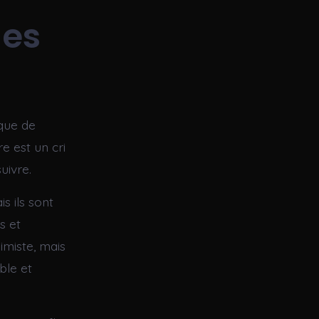
des
nque de
re est un cri
suivre.
s ils sont
s et
imiste, mais
ble et