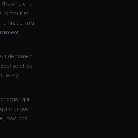
’histoire elle-
e l’amour et
la fin, qui m’a
vraiment
eut déplaire à
uspense et de
tyle est un
lécharger qui
s qui manque
de, mais pas