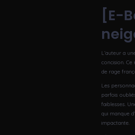
[E-B
neig
L’auteur a un
concision. Ce 
de rage françai
Les personnag
parfois oublié
faiblesses. U
qui manque d’
impactante.