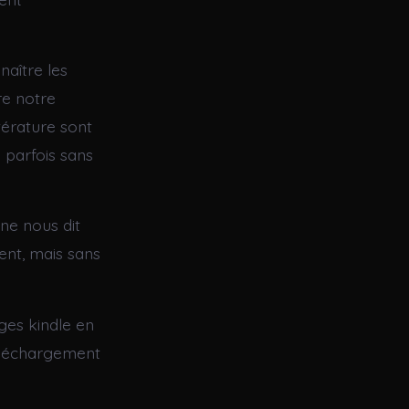
aître les
re notre
térature sont
 parfois sans
ne nous dit
ment, mais sans
ges kindle en
téléchargement