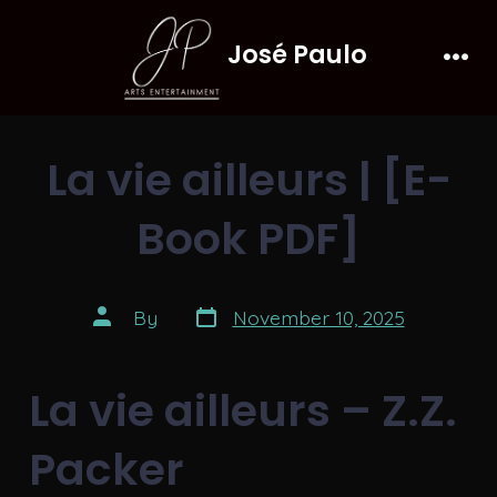
Skip
José Paulo
to
Men
content
La vie ailleurs | [E-
Book PDF]
Post
Post
By
November 10, 2025
date
author
La vie ailleurs – Z.Z.
Packer