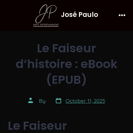
Skip
José Paulo
to
Men
content
Le Faiseur
d’histoire : eBook
(EPUB)
Post
Post
By
October 11, 2025
date
author
Le Faiseur