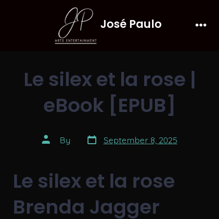
Skip
José Paulo
to
Men
content
Le silex et la rose |
eBook [EPUB]
Post
Post
By
September 8, 2025
date
author
Le silex et la rose
Brenda Jagger