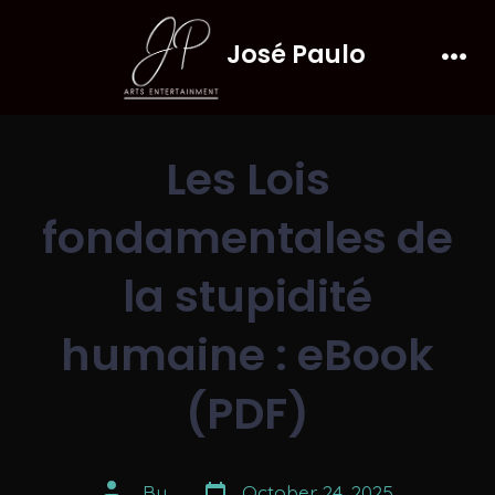
Skip
José Paulo
to
Men
content
Les Lois
fondamentales de
la stupidité
humaine : eBook
(PDF)
Post
Post
By
October 24, 2025