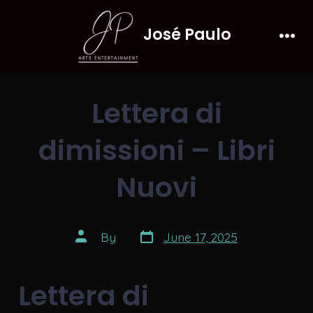
Skip
José Paulo
to
Men
content
Lettera di
dimissioni – Libri
Nuovi
Post
Post
By
June 17, 2025
date
author
Lettera di