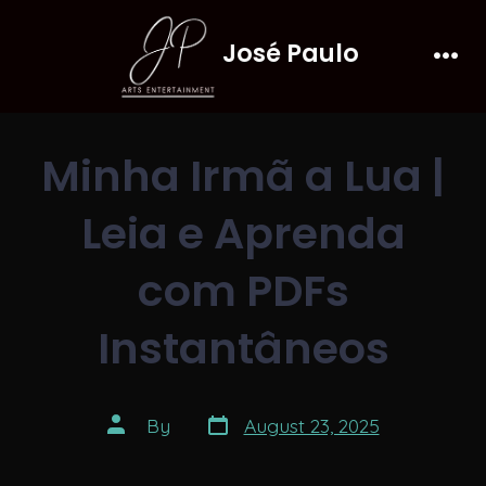
Skip
José Paulo
to
Men
content
Minha Irmã a Lua |
Leia e Aprenda
com PDFs
Instantâneos
Post
Post
By
August 23, 2025
date
author