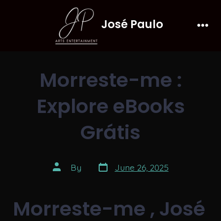
Skip
José Paulo
to
Men
content
Morreste-me :
Explore eBooks
Grátis
Post
Post
By
June 26, 2025
date
author
Morreste-me , José