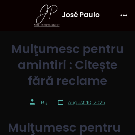
Skip
José Paulo
to
Men
content
Mulţumesc pentru
amintiri : Citește
fără reclame
Post
Post
By
August 10, 2025
date
author
Mulţumesc pentru