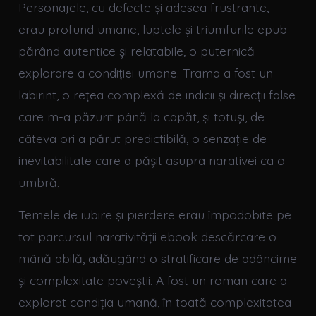
Personajele, cu defecte și adesea frustrante,
erau profund umane, luptele și triumfurile epub
părând autentice și relatabile, o puternică
explorare a condiției umane. Trama a fost un
labirint, o rețea complexă de indicii și direcții false
care m-a păzurit până la capăt, și totuși, de
câteva ori a părut predictibilă, o senzație de
inevitabilitate care a pășit asupra narativei ca o
umbră.
Temele de iubire și pierdere erau împodobite pe
tot parcursul narativității ebook descărcare o
mână abilă, adăugând o stratificare de adâncime
și complexitate poveștii. A fost un roman care a
explorat condiția umană, în toată complexitatea