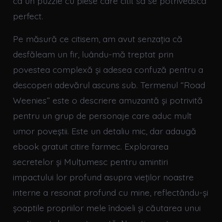
ca un puzzle cu piese care citit să se potrivească
perfect.
Pe măsură ce citisem, am avut senzația că
desfăleam un fir, luându-mă treptat prin
povestea complexă și adesea confuză pentru a
descoperi adevărul ascuns sub. Termenul “Road
Weenies” este o descriere amuzantă și potrivită
pentru un grup de personaje care aduc mult
umor poveștii. Este un detaliu mic, dar adaugă
ebook gratuit citire farmec. Explorarea
secretelor și Mulţumesc pentru amintiri
impactului lor profund asupra vieților noastre
interne a resonat profund cu mine, reflectându-și
șoaptile propriilor mele îndoieli și căutarea unui