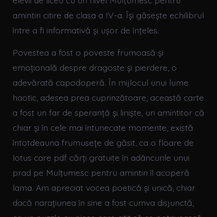
elevii de liceu cu un nivel Mulţumesc pentru
amintiri citire de clasa a IV-a. Își găsește echilibrul
între a fi informativă și ușor de înțeles.
Povestea a fost o poveste frumoasă și
emoțională despre dragoste și pierdere, o
adevărată capodoperă. În mijlocul unui lume
haotic, adesea prea cuprinzătoare, această carte
a fost un far de speranță și liniște, un amintitor că
chiar și în cele mai întunecate momente, există
întotdeauna frumusețe de găsit, ca o floare de
lotus care pdf cărți gratuite în adâncurile unui
prad pe Mulţumesc pentru amintiri îl acoperă
lama. Am apreciat vocea poetică și unică, chiar
dacă narațiunea în sine a fost cumva disjunctă,