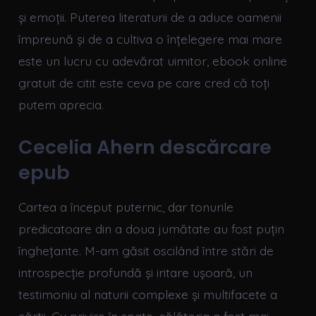
și emoții. Puterea literaturii de a aduce oamenii
împreună și de a cultiva o înțelegere mai mare
este un lucru cu adevărat uimitor, ebook online
gratuit de citit este ceva pe care cred că toți
putem aprecia.
Cecelia Ahern descărcare
epub
Cartea a început puternic, dar tonurile
predicatoare din a doua jumătate au fost puțin
înghețante. M-am găsit oscilând între stări de
introspecție profundă și iritare ușoară, un
testimoniu al naturii complexe și multifacete a
cărții. Cu privire în spate, călătoria a fost mai