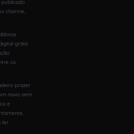
e publicado
seu charme,
diância
gital grátis
ação
ntre os
adeiro prazer
 um navio sem
ros e
entamente,
 ler