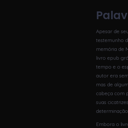
Palav
Apesar de seu
testemunho da
memória de Ma
livro epub gr
tempo e o es
autor era sem
mas de algum
cabeça com p
suas cicatrize
determinação 
Embora o livr