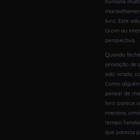
humana muito 
maravilhamen
livro. Este a
Grom ao inter
perspectiva.
Quando fechei
sensação de 
sido virada, 
Como alguém 
pensar de man
livro parece 
imersiva, um
tempo familia
que parecia p