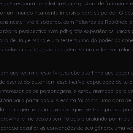
 que ressoará com leitores que gostam de fantasia e 
or um mundo ricamente imersivo para se perder. O de
ens neste livro é soberbo, com Palavras de Radiância
rópria perspectiva livro pdf grátis experiências únicas 
istória de Jay e Maria é um testemunho do poder da c
s pelas quais as pessoas podem se unir e formar rela
 que terminei este livro, soube que tinha que pegar 
o de escrita do autor tem essa incrível capacidade de te 
 interessar pelos personagens, e estou animado para ve
istória vai a partir daqui. A escrita foi como uma obra de
is da linguagem e da imaginação que me transportou p
aravilha, e me deixou sem fôlego e ansiando por mais.
parecia desafiar as convenções de seu gênero, uma ve