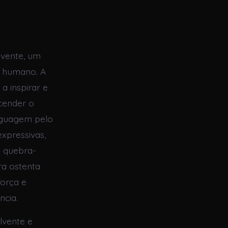
lvente, um
o humano. A
a inspirar e
cender o
inguagem pelo
xpressivas,
 quebra-
ra ostenta
força e
ncia.
lvente e