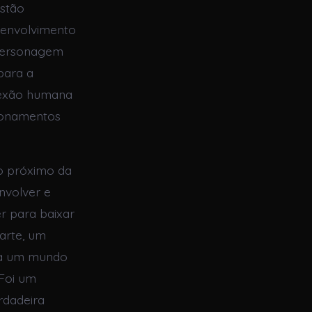
estão
senvolvimento
 personagem
para a
onexão humana
cionamentos
o próximo da
envolver e
r para baixar
 arte, um
ara um mundo
 Foi um
rdadeira