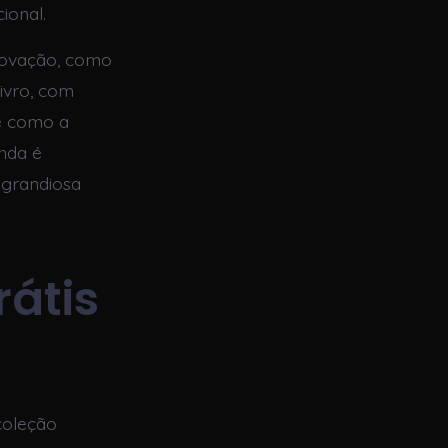
ional.
novação, como
livro, com
de como a
inda é
 grandiosa
rátis
coleção