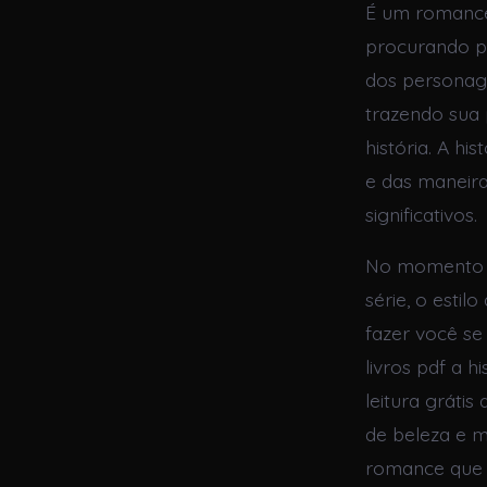
É um romance
procurando p
dos personag
trazendo sua p
história. A h
e das maneira
significativos.
No momento em
série, o estil
fazer você se
livros pdf a h
leitura grát
de beleza e m
romance que 