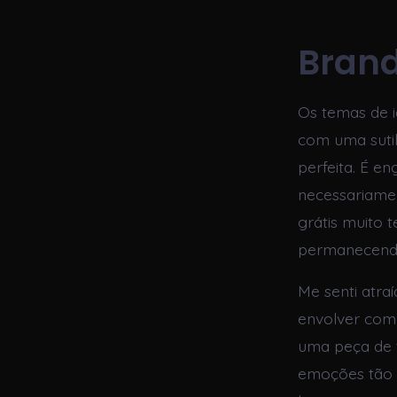
Brand
Os temas de i
com uma suti
perfeita. É en
necessariamen
grátis muito 
permanecendo
Me senti atra
envolver com
uma peça de t
emoções tão f