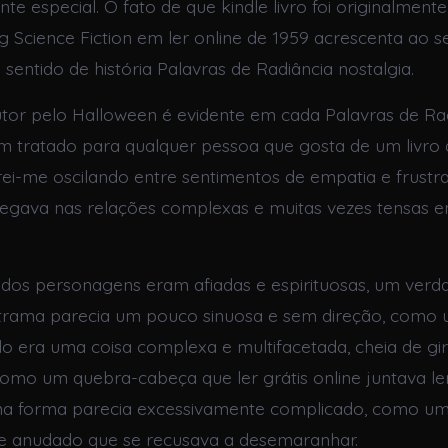
te especial. O fato de que kindle livro foi originalment
 Science Fiction em ler online de 1959 acrescenta ao 
sentido de história Palavras de Radiância nostalgia.
tor pelo Halloween é evidente em cada Palavras de Ra
 tratado para qualquer pessoa que gosta de um livro di
rei-me oscilando entre sentimentos de empatia e frustr
egava nas relações complexas e muitas vezes tensas e
 dos personagens eram afiadas e espirituosas, um verd
a trama parecia um pouco sinuosa e sem direção, como
o era uma coisa complexa e multifacetada, cheia de gi
 como um quebra-cabeça que ler grátis online juntava l
a forma parecia excessivamente complicado, como um
 anudado que se recusava a desemaranhar.