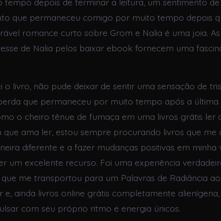
tempo depois de terminar a leitura, um sentimento de
to que permaneceu comigo por muito tempo depois qu
dorável romance curto sobre Grom e Nalia é uma joia. A
esse de Nalia pelos baixar ebook fornecem uma fascin
 o livro, não pude deixar de sentir uma sensação de tri
perda que permaneceu por muito tempo após a última 
como o cheiro tênue de fumaça em uma livros grátis ler 
que ama ler, estou sempre procurando livros que me 
eira diferente e a fazer mudanças positivas em minha v
ser um excelente recurso. Foi uma experiência verdade
a que me transportou para um Palavras de Radiância 
r e, ainda livros online grátis completamente alienígen
ulsar com seu próprio ritmo e energia únicos.