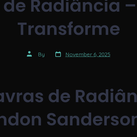
 de Radiância – 
Transforme
Post
Post
By
November 6, 2025
date
author
avras de Radiân
ndon Sanderso