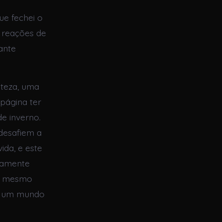
e fechei o
s reações de
ante
steza, uma
página ter
de inverno.
desafiem a
ida, e este
iramente
ao mesmo
a, um mundo