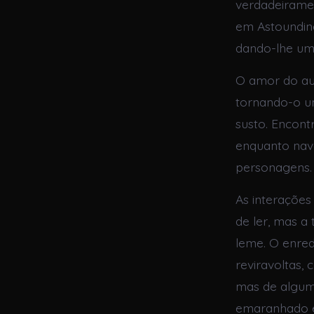
verdadeiramen
em Astounding
dando-lhe um 
O amor do au
tornando-o um
susto. Encont
enquanto nav
personagens.
As interações
de ler, mas 
leme. O enred
reviravoltas,
mas de algum
emaranhado e