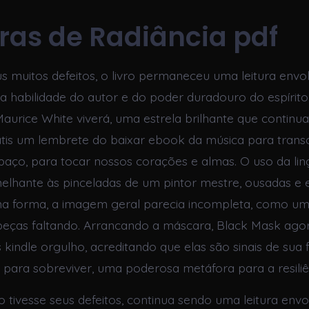
ras de Radiância pdf
s muitos defeitos, o livro permaneceu uma leitura envo
 habilidade do autor e do poder duradouro do espírit
urice White viverá, uma estrela brilhante que continua 
átis um lembrete do baixar ebook da música para trans
paço, para tocar nossos corações e almas. O uso da l
elhante às pinceladas de um pintor mestre, ousadas e e
a forma, a imagem geral parecia incompleta, como um
eças faltando. Arrancando a máscara, Black Mask ago
s kindle orgulho, acreditando que elas são sinais de sua 
para sobreviver, uma poderosa metáfora para a resiliê
o tivesse seus defeitos, continua sendo uma leitura envo