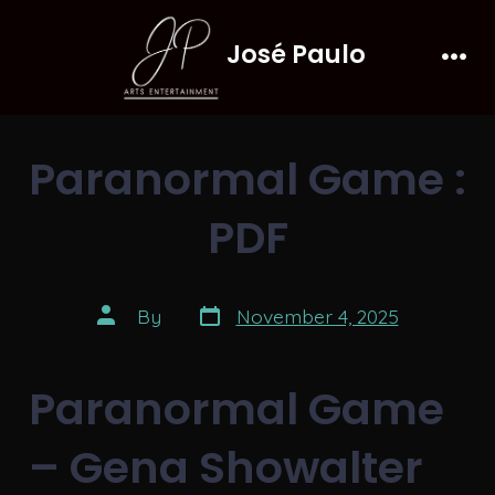
Skip
José Paulo
to
Men
content
Paranormal Game :
PDF
Post
Post
By
November 4, 2025
date
author
Paranormal Game
– Gena Showalter