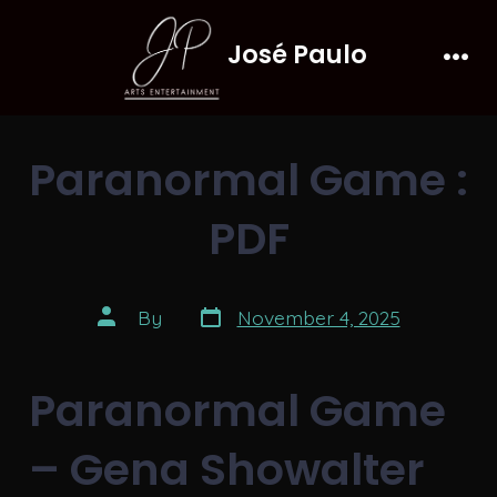
Skip
José Paulo
to
Men
content
Paranormal Game :
PDF
Post
Post
By
November 4, 2025
date
author
Paranormal Game
– Gena Showalter