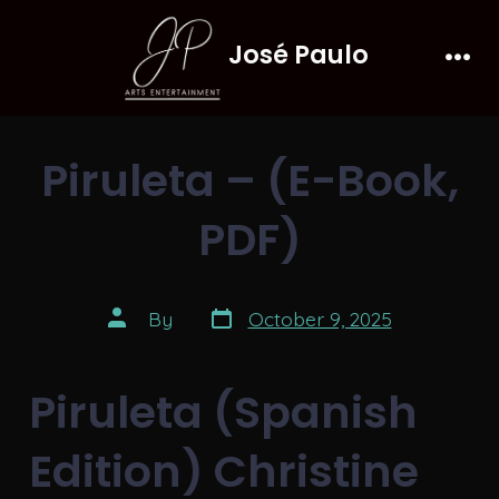
Skip
José Paulo
to
Men
content
Piruleta – (E-Book,
PDF)
Post
Post
By
October 9, 2025
date
author
Piruleta (Spanish
Edition) Christine