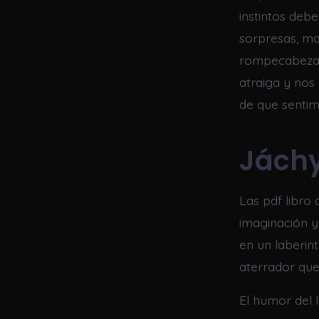
instintos debe
sorpresas, ma
rompecabezas 
atraiga y nos
de que sentim
Jáchy
Las pdf libro
imaginación y
en un laberin
aterrador que 
El humor del l