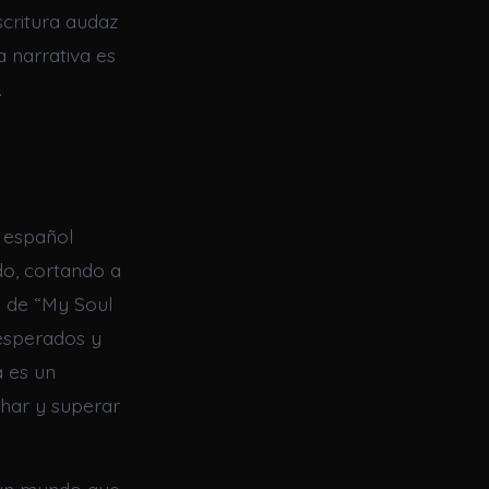
scritura audaz
 narrativa es
.
u español
ado, cortando a
o de “My Soul
nesperados y
a es un
har y superar