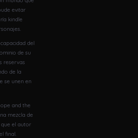
o un mundo que
pude evitar
ría kindle
rsonajes.
a capacidad del
dominio de su
s reservas
ndo de la
ue se unen en
 hope and the
una mezcla de
 que el autor
 final.