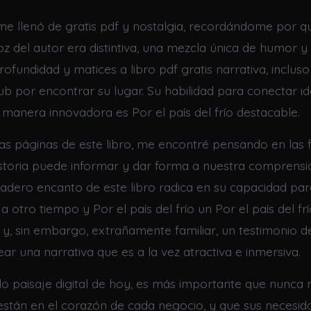
e llenó de gratis pdf y nostalgia, recordándome por q
oz del autor era distintiva, una mezcla única de humor y
ofundidad y matices a libro pdf gratis narrativa, inclus
b por encontrar su lugar. Su habilidad para conectar id
manera innovadora es Por el país del frío destacable.
 las páginas de este libro, me encontré pensando en las
storia puede informar y dar forma a nuestra comprens
rdadero encanto de este libro radica en su capacidad par
a otro tiempo y Por el país del frío un Por el país del fr
 y, sin embargo, extrañamente familiar, un testimonio de
ar una narrativa que es a la vez atractiva e inmersiva.
do paisaje digital de hoy, es más importante que nunca
están en el corazón de cada negocio, y que sus necesid