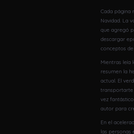
Cada página m
Navidad. La v
que agregó pr
descargar epu
conceptos de 
Mientras leía
resumen la hi
actual. El ve
transportarte 
vez fantástico
autor para cre
En el acelera
las personas 