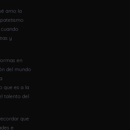
ué amo la
 patetismo
o cuando
eas y
 formas en
ión del mundo
a
ío que es a la
l talento del
 recordar que
ades e