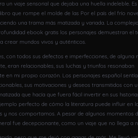
ra un viaje sensorial que dejaba una huella indeleble. E
libro que rompe el molde de las Por el país del frío nov
eciendo una trama más matizada y variada. La complejid
rofundidad ebook gratis los personajes demuestran el t
a crear mundos vivos y auténticos.
s, con todos sus defectos e imperfecciones, de alguna
e, eran relacionables, sus luchas y triunfos resonaban
 en mi propio corazón. Los personajes español sentían
lacionables, sus motivaciones y deseos transmitidos con 
tizada que hacía que fuera fácil invertir en sus historias
emplo perfecto de cómo la literatura puede influir en l
 y nos comportamos. A pesar de algunos momentos de
neral fue decepcionante, como un viaje que no llega a n
ápida, pero que me dejó con ganas de más. Me llevó un