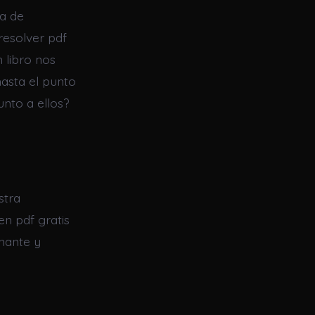
na de
resolver pdf
 libro nos
hasta el punto
nto a ellos?
stra
en pdf gratis
nante y