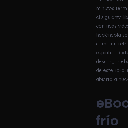
minutos termi
el siguiente l
con ricas vid
haciéndola se
como un retra
espiritualidad
descargar ebo
de este libro,
abierto a nue
eBoo
frío