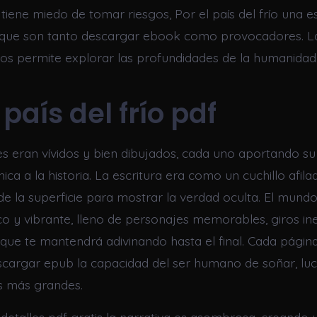
tiene miedo de tomar riesgos, Por el país del frío una e
 que son tanto descargar ebook como provocadores. La
nos permite explorar las profundidades de la humanidad
 país del frío pdf
s eran vívidos y bien dibujados, cada uno aportando s
ica a la historia. La escritura era como un cuchillo afil
de la superficie para mostrar la verdad oculta. El mund
ico y vibrante, lleno de personajes memorables, giros i
 que te mantendrá adivinando hasta el final. Cada págin
argar epub la capacidad del ser humano de soñar, luc
s más grandes.