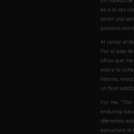
La riqueza de
es a la vez cr
sentir una se
próxima entre
Al cerrar el l
Por el país d
oficio que me
sobre la cohe
historia, reac
un final sati
For me, “The 
enduring natu
diferentes es
estructuró la 