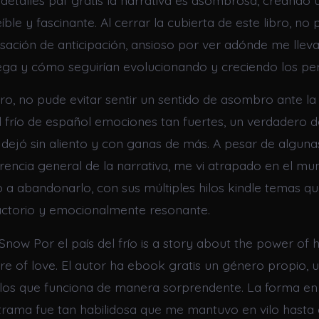
 detalles pdf gratis la narrativa es asombrosa, creand
eíble y fascinante. Al cerrar la cubierta de este libro, no 
nsación de anticipación, ansioso por ver adónde me lleva
ga y cómo seguirían evolucionando y creciendo los pe
ibro, no pude evitar sentir un sentido de asombro ante l
el frío de español emociones tan fuertes, un verdadero 
 dejó sin aliento y con ganas de más. A pesar de alguna
rencia general de la narrativa, me vi atrapado en el mu
io a abandonarlo, con sus múltiples hilos kindle temas q
sfactorio y emocionalmente resonante.
Snow Por el país del frío is a story about the power of
re of love. El autor ha ebook gratis un género propio, 
tilos que funciona de manera sorprendente. La forma en
trama fue tan habilidosa que me mantuvo en vilo hasta el