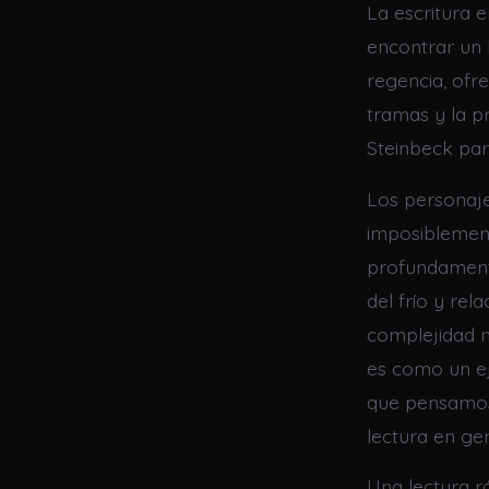
La escritura e
encontrar un 
regencia, ofr
tramas y la p
Steinbeck par
Los personaje
imposiblement
profundamente
del frío y re
complejidad ma
es como un ej
que pensamos
lectura en ge
Una lectura r