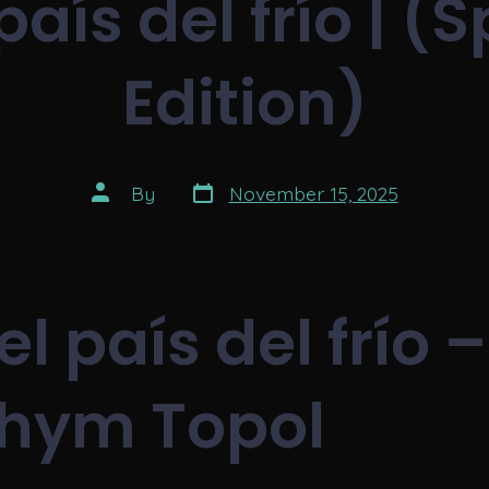
 país del frío | (
Edition)
Post
Post
By
November 15, 2025
date
author
el país del frío –
hym Topol