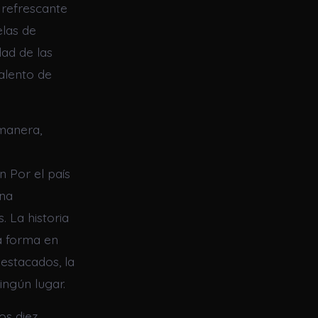
s refrescante
elas de
ad de las
alento de
 manera,
 Por el país
una
. La historia
a forma en
stacados, la
ingún lugar.
os diez