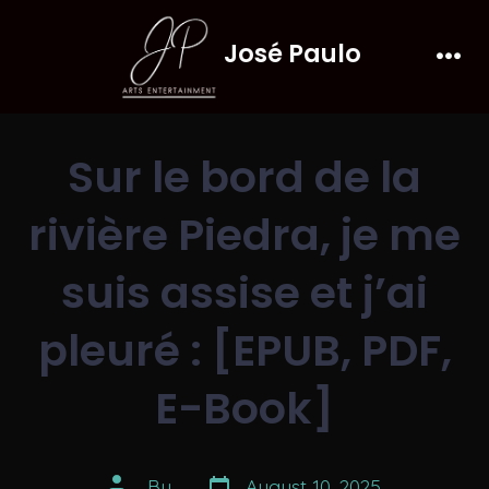
Skip
José Paulo
to
Men
content
Sur le bord de la
rivière Piedra, je me
suis assise et j’ai
pleuré : [EPUB, PDF,
E-Book]
Post
Post
By
August 10, 2025