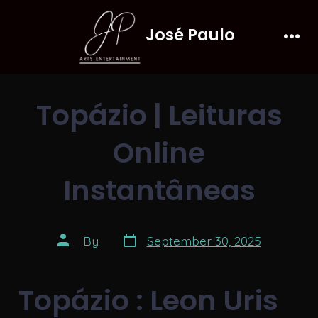
Skip
José Paulo
to
Men
content
Topázio | Leituras
Online
Instantâneas
Post
Post
By
September 30, 2025
date
author
Topázio : Leon Uris