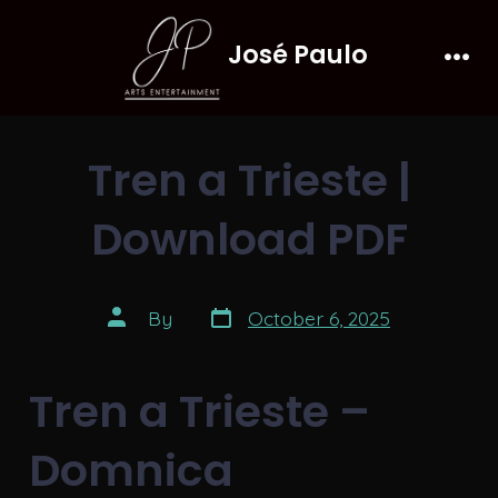
Skip
José Paulo
to
Men
content
Tren a Trieste |
Download PDF
Post
Post
By
October 6, 2025
date
author
Tren a Trieste –
Domnica