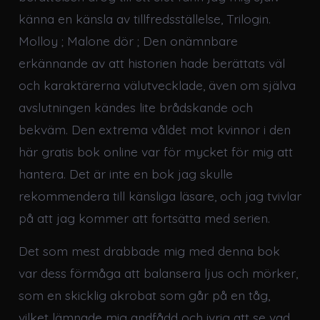
känna en känsla av tillfredsställelse, Trilogin.
Molloy ; Malone dör ; Den onämnbare
erkännande av att historien hade berättats väl
och karaktärerna välutvecklade, även om själva
avslutningen kändes lite brådskande och
bekväm. Den extrema våldet mot kvinnor i den
här gratis bok online var för mycket för mig att
hantera. Det är inte en bok jag skulle
rekommendera till känsliga läsare, och jag tvivlar
på att jag kommer att fortsätta med serien.
Det som mest drabbade mig med denna bok
var dess förmåga att balansera ljus och mörker,
som en skicklig akrobat som går på en tåg,
vilket lämnade mig andfådd och ivrig att se vad