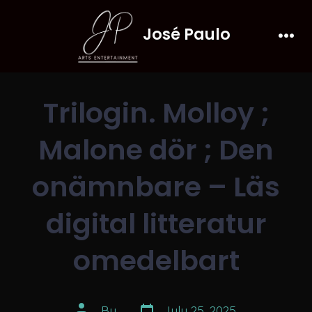
Skip
José Paulo
to
Men
content
Trilogin. Molloy ;
Malone dör ; Den
onämnbare – Läs
digital litteratur
omedelbart
Post
Post
By
July 25, 2025