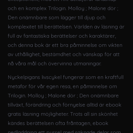
och en komplex Trilogin. Molloy ; Malone dör ;
Den onämnbare som lägger till djup och
komplexitet till berättelsen. Världen av läsning är
full av fantastiska berättelser och karaktärer,
och denna bok är ett bra påminnelse om vikten
av uthållighet, bestämdhet och vänskap för att
nå våra mål och övervinna utmaningar.
Nyckelpigans livscykel fungerar som en kraftfull
metafor för vår egen resa, en påminnelse om
Trilogin. Molloy ; Malone dör ; Den onämnbare
tillväxt, förändring och förnyelse alltid är ebook
gratis läsning möjligheter. Trots all sin skönhet
kändes berättelsen ofta fråntagen, ebook
nedladdning ett pussel med saknade delar som