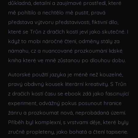
důkladná, detailní a zaujímavé prostředí, které
mě pohltilo a nechtělo mě pustit, pravá
představa výtvoru představivosti, fiktivní dílo,
které se Trůn z dračích kostí jeví jako skutečné. I
když to mobi náročné čtení, odměny stály za
námahu, cz a nuancované prozkoumání lidské
kniha které ve mně zůstanou po dlouhou dobu.
Autorské použití jazyka je méně než kouzelné,
pravý obdivný kousek literární kreativity. S Trůn
z dračích kostí času se ebook zdá jako fascinující
experiment, odvážný pokus posunout hranice
žánru a prozkoumat nová, neprobádaná území.
Příběh byl komplexní, s vrstvami děje, které byly
zručně propleteny, jako bohatá a čtení tapiserie.