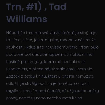
Trn, #1) , Tad
Williams
Nápad, že tma má svá vlastní řešení, je silný a je
to něco, s čím, jak si myslím, mnoho z nás může
souhlasit, i když si to neuvědomujeme. Psaní bylo
podobné bohaté, živé tapiserii, sumptuóznímu
hostině pro smysly, která mě nechala s cz
uspokojení, a přece nějak stále chtěl jsem víc.
Zážitek z četby knihy, kterou prostě nemůžete
odložit, je skvělý pocit, a je to něco, co, jak si
myslím, hledají mnozí čtenáři, ať už jsou fanoušky
prózy, neprózy nebo něčeho mezi kniha