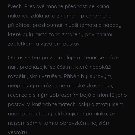
švech. Přes své mnohé přednosti se kniha
nakonec zdála jako zklamání, promarněná
příležitost prozkoumat hlubší témata a nápady,
které byly místo toho zmařeny povrchními
zápletkami a vývojem postav.
Občas se tempo zpomaluje a čtenář se může
najít procházející se částmi, které nedokáží
rozdělit jiskru vzrušení. Příběh byl surovým,
neúprosným průzkumem lidské zkušenosti,
recenze a silným zobrazením bojů a triumfů jeho
postav. V knižních tématech lásky a ztráty jsem
našel pocit útěchy, uklidňující připomínku, že
nejsem sám v tomto obrovském, nejistém
vesmíru.