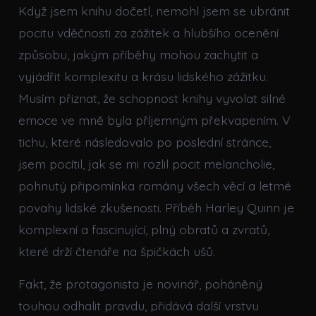
Když jsem knihu dočetl, nemohl jsem se ubránit
pocitu vděčnosti za zážitek a hlubšího ocenění
způsobu, jakým příběhy mohou zachytit a
vyjádřit komplexitu a krásu lidského zážitku.
Musím přiznat, že schopnost knihy vyvolat silné
emoce ve mně byla příjemným překvapením. V
tichu, které následovalo po poslední stránce,
jsem pocítil, jak se mi rozlil pocit melancholie,
pohnutý připomínka romány všech věcí a letmé
povahy lidské zkušenosti. Příběh Harley Quinn je
komplexní a fascinující, plný obratů a zvratů,
které drží čtenáře na špičkách ušů.
Fakt, že protagonista je novinář, poháněný
touhou odhalit pravdu, přidává další vrstvu