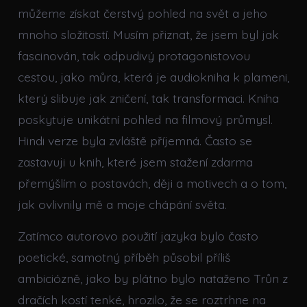
můžeme získat čerstvý pohled na svět a jeho
mnoho složitostí. Musím přiznat, že jsem byl jak
fascinován, tak odpudivý protagonistovou
cestou, jako můra, která je audiokniha k plameni,
který slibuje jak zničení, tak transformaci. Kniha
poskytuje unikátní pohled na filmový průmysl.
Hindi verze byla zvláště příjemná. Často se
zastavuji u knih, které jsem stažení zdarma​
přemýšlím o postavách, ději a motivech a o tom,
jak ovlivnily mě a moje chápání světa.
Zatímco autorovo použití jazyka bylo často
poetické, samotný příběh působil příliš
ambiciózně, jako by plátno bylo nataženo Trůn z
dračích kostí tenké, hrozilo, že se roztrhne na