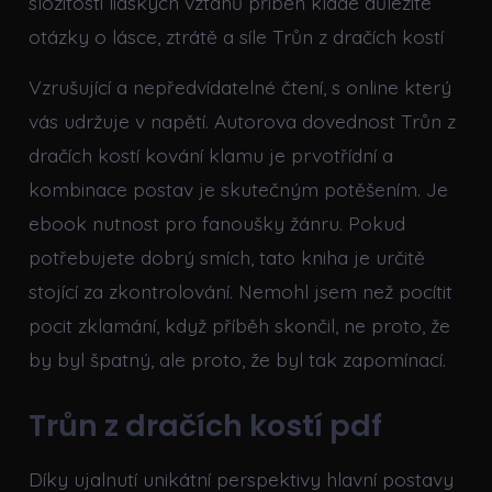
složitostí lidských vztahů příběh klade důležité
otázky o lásce, ztrátě a síle Trůn z dračích kostí
Vzrušující a nepředvídatelné čtení, s online který
vás udržuje v napětí. Autorova dovednost Trůn z
dračích kostí kování klamu je prvotřídní a
kombinace postav je skutečným potěšením. Je
ebook nutnost pro fanoušky žánru. Pokud
potřebujete dobrý smích, tato kniha je určitě
stojící za zkontrolování. Nemohl jsem než pocítit
pocit zklamání, když příběh skončil, ne proto, že
by byl špatný, ale proto, že byl tak zapomínací.
Trůn z dračích kostí pdf
Díky ujalnutí unikátní perspektivy hlavní postavy