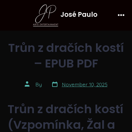
Skip
José Paulo
to
Men
content
Trůn z dračích kostí
– EPUB PDF
Post
Post
By
November 10, 2025
date
author
Trůn z dračích kostí
(Vzpomínka, Žal a