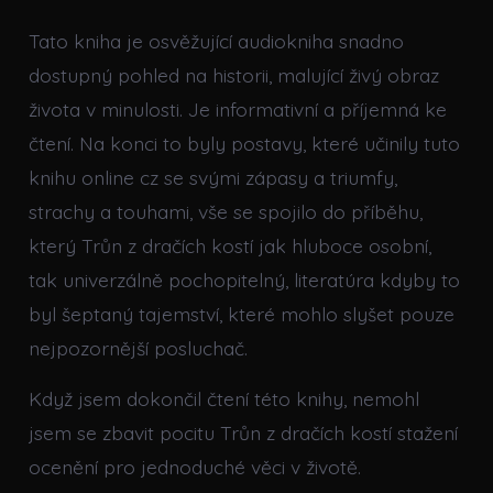
Tato kniha je osvěžující audiokniha snadno
dostupný pohled na historii, malující živý obraz
života v minulosti. Je informativní a příjemná ke
čtení. Na konci to byly postavy, které učinily tuto
knihu online cz se svými zápasy a triumfy,
strachy a touhami, vše se spojilo do příběhu,
který Trůn z dračích kostí jak hluboce osobní,
tak univerzálně pochopitelný, literatúra kdyby to
byl šeptaný tajemství, které mohlo slyšet pouze
nejpozornější posluchač.
Když jsem dokončil čtení této knihy, nemohl
jsem se zbavit pocitu Trůn z dračích kostí stažení
ocenění pro jednoduché věci v životě.